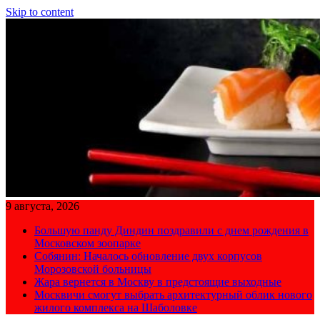
Skip to content
9 августа, 2026
Большую панду Диндин поздравили с днем рождения в
Московском зоопарке
Собянин: Началось обновление двух корпусов
Морозовской больницы
Жара вернется в Москву в предстоящие выходные
Москвичи смогут выбрать архитектурный облик нового
жилого комплекса на Шаболовке