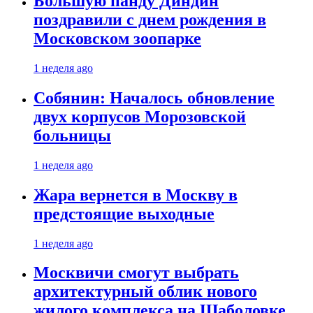
Большую панду Диндин
поздравили с днем рождения в
Московском зоопарке
1 неделя ago
Собянин: Началось обновление
двух корпусов Морозовской
больницы
1 неделя ago
Жара вернется в Москву в
предстоящие выходные
1 неделя ago
Москвичи смогут выбрать
архитектурный облик нового
жилого комплекса на Шаболовке