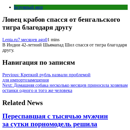
Безумный мир
Ловец крабов спасся от бенгальского
тигра благодаря другу
Lenta.ru
7 месяцев ago
0
1 mins
В Индии 42-летний Шьямапад Шил спасся от тигра благодаря
другу.
Навигация по записям
Previous:
Крепкий рубль назвали проблемой
для импортозамещения
Next:
Домашняя собака несколько месяцев приносила хозяевам
останки одного и того же человека
Related News
Переспавшая с тысячью мужчин
за сутки порномодель решила