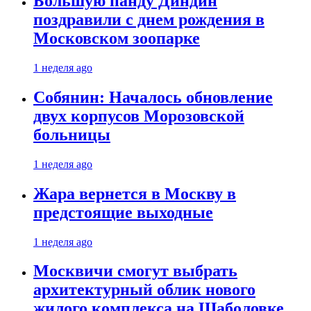
Большую панду Диндин
поздравили с днем рождения в
Московском зоопарке
1 неделя ago
Собянин: Началось обновление
двух корпусов Морозовской
больницы
1 неделя ago
Жара вернется в Москву в
предстоящие выходные
1 неделя ago
Москвичи смогут выбрать
архитектурный облик нового
жилого комплекса на Шаболовке