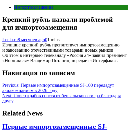
Импортозамещение
Крепкий рубль назвали проблемой
для импортозамещения
Lenta.ru
8 месяцев ago
0
1 mins
Излишне крепкий рубль препятствует импортозамещению
и завоеванию отечественными товарами новых рынков.
Об этом в интервью телеканалу «Россия 24» заявил президент
«Норникеля» Владимир Потанин, передает «Интерфакс».
Навигация по записям
Previous:
Первые импортозамещенные SJ-100 передадут
авиакомпаниям в 2026 году
Next:
Ловец крабов спасся от бенгальского тигра благодаря
другу
Related News
Первые импортозамещенные SJ-