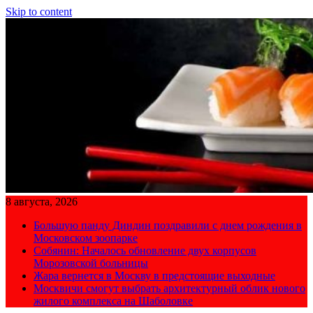
Skip to content
8 августа, 2026
Большую панду Диндин поздравили с днем рождения в
Московском зоопарке
Собянин: Началось обновление двух корпусов
Морозовской больницы
Жара вернется в Москву в предстоящие выходные
Москвичи смогут выбрать архитектурный облик нового
жилого комплекса на Шаболовке