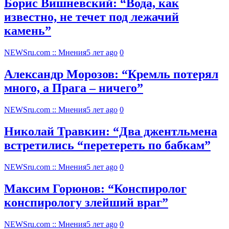
Борис Вишневский: “Вода, как
известно, не течет под лежачий
камень”
NEWSru.com :: Мнения
5 лет ago
0
Александр Морозов: “Кремль потерял
много, а Прага – ничего”
NEWSru.com :: Мнения
5 лет ago
0
Николай Травкин: “Два джентльмена
встретились “перетереть по бабкам”
NEWSru.com :: Мнения
5 лет ago
0
Максим Горюнов: “Конспиролог
конспирологу злейший враг”
NEWSru.com :: Мнения
5 лет ago
0