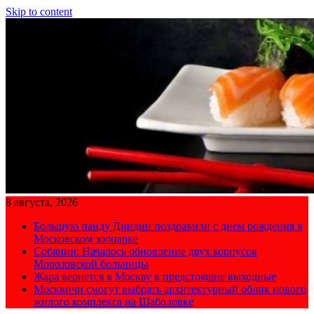
Skip to content
8 августа, 2026
Большую панду Диндин поздравили с днем рождения в
Московском зоопарке
Собянин: Началось обновление двух корпусов
Морозовской больницы
Жара вернется в Москву в предстоящие выходные
Москвичи смогут выбрать архитектурный облик нового
жилого комплекса на Шаболовке