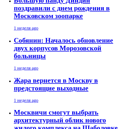
Большую панду Диндин
поздравили с днем рождения в
Московском зоопарке
1 неделя ago
Собянин: Началось обновление
двух корпусов Морозовской
больницы
1 неделя ago
Жара вернется в Москву в
предстоящие выходные
1 неделя ago
Москвичи смогут выбрать
архитектурный облик нового
жилого комплекса на Шаболовке