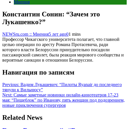
Мнения
Константин Сонин: “Зачем это
Лукашенко?”
NEWSru.com :: Мнения
5 лет ago
0
1 mins
Профессор Чикагского университета полагает, что главной
целью операции по аресту Романа Протасевича, ради
которого власти Белоруссии принудительно посадили
пассажирский самолет, была реакция мирового сообщества и
вероятные санкции в отношении Белоруссии.
Навигация по записям
Previous:
Вадим Лукашевич: “Пилоты Ryanair до последнего
тянули к Вильнюсу”
Next:
Самые заметные новинки онлайн-кинотеатров 17-23
мая: “Пищеблок” по Иванову, пять женщин под подозрением,
новые приключения супергероя
Related News