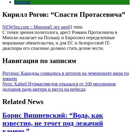
Мнения
Кирилл Рогов: “Спасти Протасевича”
NEWSru.com :: Мнения
5 лет ago
0
1 mins
С точки зрения политолога, арест Романа Протасевича в
Минске налагает на Польшу и Евросоюз определенные
моральные обязательства, и для ЕС и белорусской IT-
диаспоры его спасение должно стать делом чести.
Навигация по записям
Previous:
Канадцы сорвались в штопор на чемпионате мира по
хоккею
Next:
Хабиб Нурмагомедов отказался от 100 миллионов
долларов ради матери и места на небесах
Related News
Борис Вишневский: “Вода, как
известно, не течет под лежачий
камень”