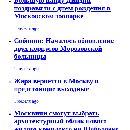
Большую панду Диндин
поздравили с днем рождения в
Московском зоопарке
1 неделя ago
Собянин: Началось обновление
двух корпусов Морозовской
больницы
1 неделя ago
Жара вернется в Москву в
предстоящие выходные
1 неделя ago
Москвичи смогут выбрать
архитектурный облик нового
жилого комплекса на Шаболовке