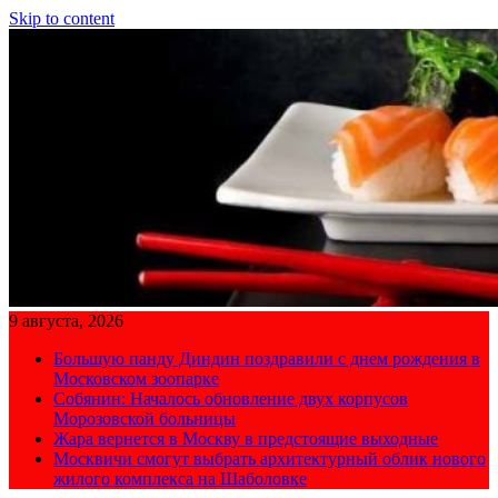
Skip to content
9 августа, 2026
Большую панду Диндин поздравили с днем рождения в
Московском зоопарке
Собянин: Началось обновление двух корпусов
Морозовской больницы
Жара вернется в Москву в предстоящие выходные
Москвичи смогут выбрать архитектурный облик нового
жилого комплекса на Шаболовке