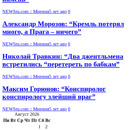
NEWSru.com :: Мнения
5 лет ago
0
Александр Морозов: “Кремль потерял
много, а Прага – ничего”
NEWSru.com :: Мнения
5 лет ago
0
Николай Травкин: “Два джентльмена
встретились “перетереть по бабкам”
NEWSru.com :: Мнения
5 лет ago
0
Максим Горюнов: “Конспиролог
конспирологу злейший враг”
NEWSru.com :: Мнения
5 лет ago
0
Август 2026
Пн
Вт
Ср
Чт
Пт
Сб
Вс
1
2