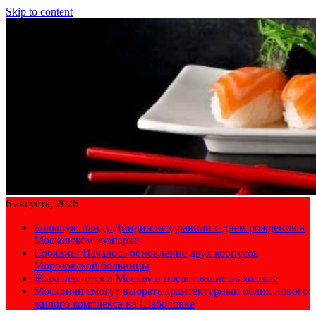
Skip to content
6 августа, 2026
Большую панду Диндин поздравили с днем рождения в
Московском зоопарке
Собянин: Началось обновление двух корпусов
Морозовской больницы
Жара вернется в Москву в предстоящие выходные
Москвичи смогут выбрать архитектурный облик нового
жилого комплекса на Шаболовке