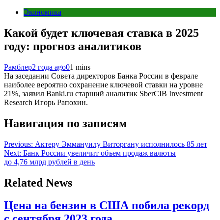
Экономика
Какой будет ключевая ставка в 2025
году: прогноз аналитиков
Рамблер
2 года ago
0
1 mins
На заседании Совета директоров Банка России в феврале
наиболее вероятно сохранение ключевой ставки на уровне
21%, заявил Banki.ru старший аналитик SberCIB Investment
Research Игорь Рапохин.
Навигация по записям
Previous:
Актеру Эммануилу Виторгану исполнилось 85 лет
Next:
Банк России увеличит объем продаж валюты
до 4,76 млрд рублей в день
Related News
Цена на бензин в США побила рекорд
с сентября 2023 года