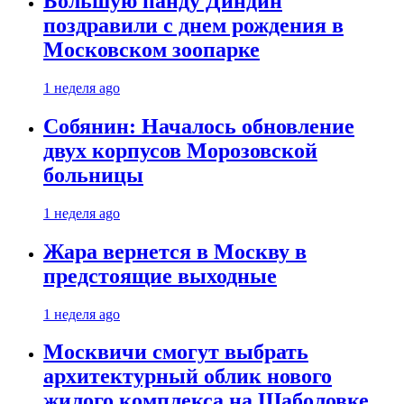
Большую панду Диндин
поздравили с днем рождения в
Московском зоопарке
1 неделя ago
Собянин: Началось обновление
двух корпусов Морозовской
больницы
1 неделя ago
Жара вернется в Москву в
предстоящие выходные
1 неделя ago
Москвичи смогут выбрать
архитектурный облик нового
жилого комплекса на Шаболовке