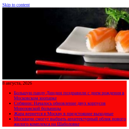
Skip to content
8 августа, 2026
Большую панду Диндин поздравили с днем рождения в
Московском зоопарке
Собянин: Началось обновление двух корпусов
Морозовской больницы
Жара вернется в Москву в предстоящие выходные
Москвичи смогут выбрать архитектурный облик нового
жилого комплекса на Шаболовке