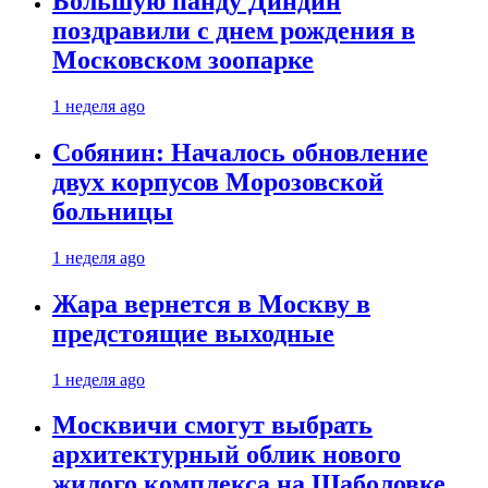
Большую панду Диндин
поздравили с днем рождения в
Московском зоопарке
1 неделя ago
Собянин: Началось обновление
двух корпусов Морозовской
больницы
1 неделя ago
Жара вернется в Москву в
предстоящие выходные
1 неделя ago
Москвичи смогут выбрать
архитектурный облик нового
жилого комплекса на Шаболовке