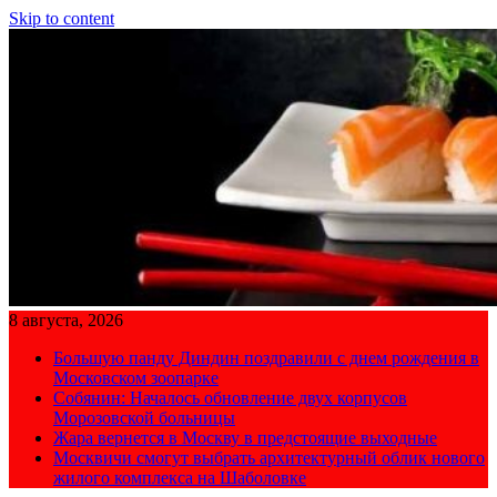
Skip to content
8 августа, 2026
Большую панду Диндин поздравили с днем рождения в
Московском зоопарке
Собянин: Началось обновление двух корпусов
Морозовской больницы
Жара вернется в Москву в предстоящие выходные
Москвичи смогут выбрать архитектурный облик нового
жилого комплекса на Шаболовке