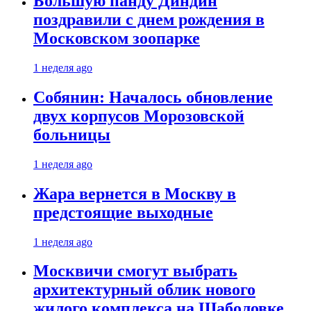
Большую панду Диндин
поздравили с днем рождения в
Московском зоопарке
1 неделя ago
Собянин: Началось обновление
двух корпусов Морозовской
больницы
1 неделя ago
Жара вернется в Москву в
предстоящие выходные
1 неделя ago
Москвичи смогут выбрать
архитектурный облик нового
жилого комплекса на Шаболовке