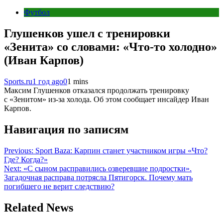
Футбол
Глушенков ушел с тренировки
«Зенита» со словами: «Что-то холодно»
(Иван Карпов)
Sports.ru
1 год ago
0
1 mins
Максим Глушенков отказался продолжать тренировку
с «Зенитом» из-за холода. Об этом сообщает инсайдер Иван
Карпов.
Навигация по записям
Previous:
Sport Baza: Карпин станет участником игры «Что?
Где? Когда?»
Next:
«С сыном расправились озверевшие подростки».
Загадочная расправа потрясла Пятигорск. Почему мать
погибшего не верит следствию?
Related News