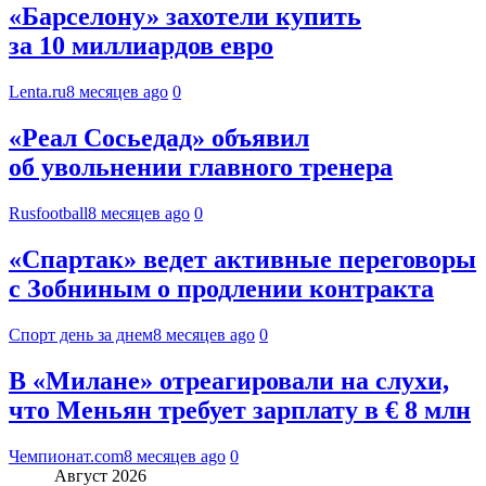
«Барселону» захотели купить
за 10 миллиардов евро
Lenta.ru
8 месяцев ago
0
«Реал Сосьедад» объявил
об увольнении главного тренера
Rusfootball
8 месяцев ago
0
«Спартак» ведет активные переговоры
с Зобниным о продлении контракта
Спорт день за днем
8 месяцев ago
0
В «Милане» отреагировали на слухи,
что Меньян требует зарплату в € 8 млн
Чемпионат.com
8 месяцев ago
0
Август 2026