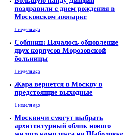
Большую панду Диндин
поздравили с днем рождения в
Московском зоопарке
1 неделя ago
Собянин: Началось обновление
двух корпусов Морозовской
больницы
1 неделя ago
Жара вернется в Москву в
предстоящие выходные
1 неделя ago
Москвичи смогут выбрать
архитектурный облик нового
жилого комплекса на Шаболовке