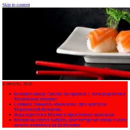
Skip to content
6 августа, 2026
Большую панду Диндин поздравили с днем рождения в
Московском зоопарке
Собянин: Началось обновление двух корпусов
Морозовской больницы
Жара вернется в Москву в предстоящие выходные
Москвичи смогут выбрать архитектурный облик нового
жилого комплекса на Шаболовке