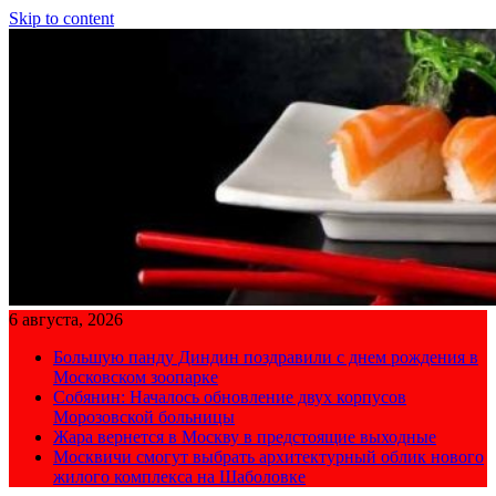
Skip to content
6 августа, 2026
Большую панду Диндин поздравили с днем рождения в
Московском зоопарке
Собянин: Началось обновление двух корпусов
Морозовской больницы
Жара вернется в Москву в предстоящие выходные
Москвичи смогут выбрать архитектурный облик нового
жилого комплекса на Шаболовке