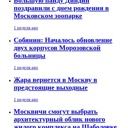
Большую панду Диндин
поздравили с днем рождения в
Московском зоопарке
1 неделя ago
Собянин: Началось обновление
двух корпусов Морозовской
больницы
1 неделя ago
Жара вернется в Москву в
предстоящие выходные
1 неделя ago
Москвичи смогут выбрать
архитектурный облик нового
жилого комплекса на Шаболовке