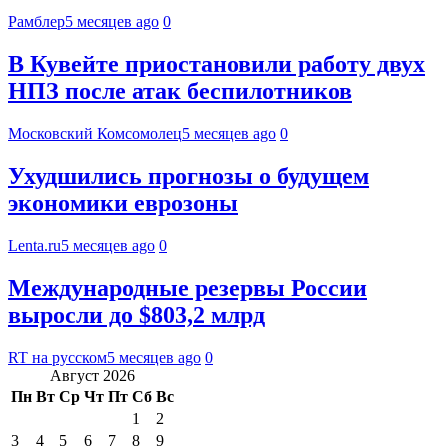
Рамблер
5 месяцев ago
0
В Кувейте приостановили работу двух
НПЗ после атак беспилотников
Московский Комсомолец
5 месяцев ago
0
Ухудшились прогнозы о будущем
экономики еврозоны
Lenta.ru
5 месяцев ago
0
Международные резервы России
выросли до $803,2 млрд
RT на русском
5 месяцев ago
0
Август 2026
Пн
Вт
Ср
Чт
Пт
Сб
Вс
1
2
3
4
5
6
7
8
9