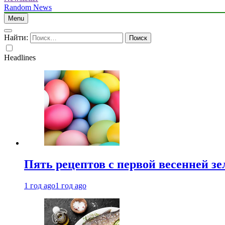
Random News
Menu
Найти:
Headlines
Пять рецептов с первой весенней зе
1 год ago
1 год ago