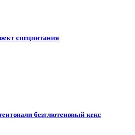
роект спецпитания
тентовали безглютеновый кекс