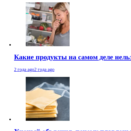
Какие продукты на самом деле нель
2 года ago
2 года ago