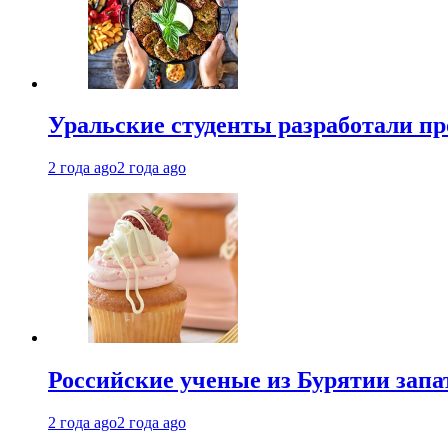
Уральские студенты разработали п
2 года ago
2 года ago
Российские ученые из Бурятии запа
2 года ago
2 года ago