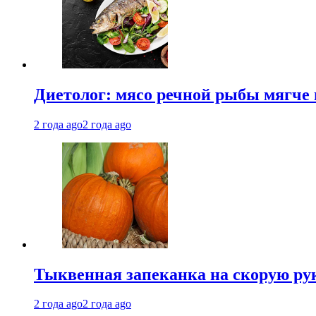
Диетолог: мясо речной рыбы мягче 
2 года ago
2 года ago
Тыквенная запеканка на скорую ру
2 года ago
2 года ago