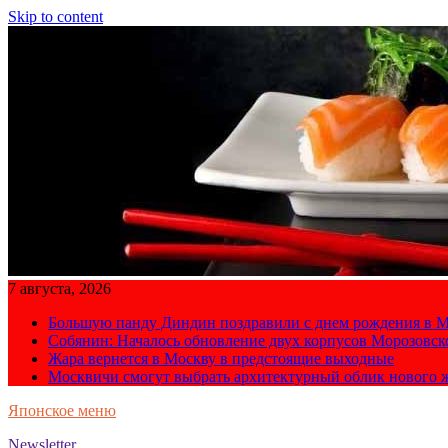
Skip to content
7 августа, 2026
Большую панду Диндин поздравили с днем рождения в М
Собянин: Началось обновление двух корпусов Морозовс
Жара вернется в Москву в предстоящие выходные
Москвичи смогут выбрать архитектурный облик нового 
Японское меню
Newsletter