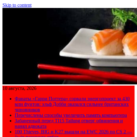
Skip to content
10 августа, 2026
Фанаты «Гарри Поттера» сорвали энергопроект за 430
млн фунтов: эльф Добби оказался сильнее британских
чиновников
Перечислены способы увеличить память компьютера
Забаненный перед TI15 Tailung отверг обвинения и
нанял адвоката
100 Thieves, BIG и K27 вышли на EWC 2026 по CS 2 —