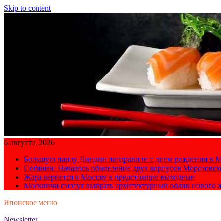
Skip to content
6 августа, 2026
Большую панду Диндин поздравили с днем рождения в М
Собянин: Началось обновление двух корпусов Морозовс
Жара вернется в Москву в предстоящие выходные
Москвичи смогут выбрать архитектурный облик нового 
Японское меню
Newsletter