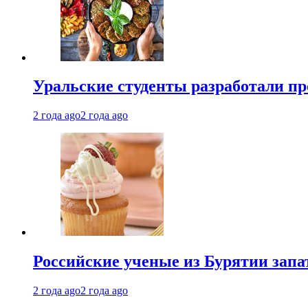
Уральские студенты разработали п
2 года ago
2 года ago
Российские ученые из Бурятии запа
2 года ago
2 года ago