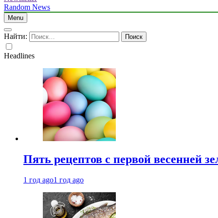
Random News
Menu
Найти:
Headlines
Пять рецептов с первой весенней зе
1 год ago
1 год ago