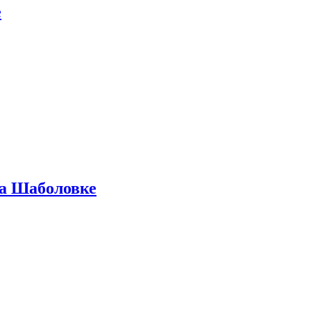
е
на Шаболовке