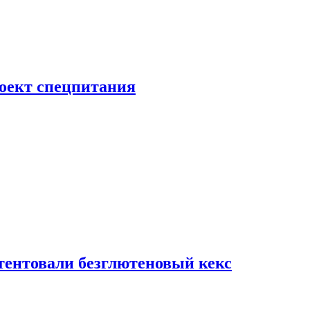
роект спецпитания
тентовали безглютеновый кекс