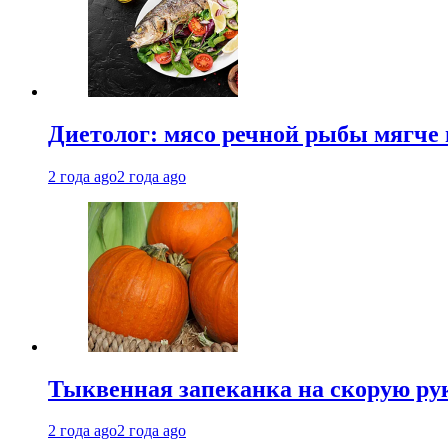
Диетолог: мясо речной рыбы мягче 
2 года ago
2 года ago
Тыквенная запеканка на скорую ру
2 года ago
2 года ago