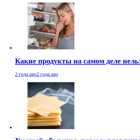
Какие продукты на самом деле нель
2 года ago
2 года ago