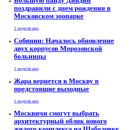
Большую панду Диндин
поздравили с днем рождения в
Московском зоопарке
1 неделя ago
Собянин: Началось обновление
двух корпусов Морозовской
больницы
1 неделя ago
Жара вернется в Москву в
предстоящие выходные
1 неделя ago
Москвичи смогут выбрать
архитектурный облик нового
жилого комплекса на Шаболовке