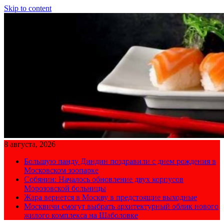
Skip to content
8 августа, 2026
Большую панду Диндин поздравили с днем рождения в
Московском зоопарке
Собянин: Началось обновление двух корпусов
Морозовской больницы
Жара вернется в Москву в предстоящие выходные
Москвичи смогут выбрать архитектурный облик нового
жилого комплекса на Шаболовке