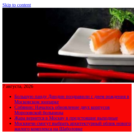
Skip to content
7 августа, 2026
Большую панду Диндин поздравили с днем рождения в
Московском зоопарке
Собянин: Началось обновление двух корпусов
Морозовской больницы
Жара вернется в Москву в предстоящие выходные
Москвичи смогут выбрать архитектурный облик нового
жилого комплекса на Шаболовке