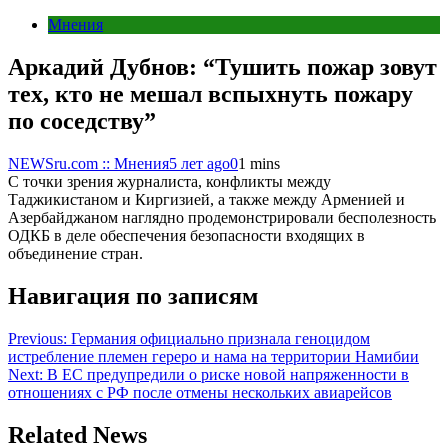
Мнения
Аркадий Дубнов: “Тушить пожар зовут
тех, кто не мешал вспыхнуть пожару
по соседству”
NEWSru.com :: Мнения
5 лет ago
0
1 mins
С точки зрения журналиста, конфликты между
Таджикистаном и Киргизией, а также между Арменией и
Азербайджаном наглядно продемонстрировали бесполезность
ОДКБ в деле обеспечения безопасности входящих в
объединение стран.
Навигация по записям
Previous:
Германия официально признала геноцидом
истребление племен гереро и нама на территории Намибии
Next:
В ЕС предупредили о риске новой напряженности в
отношениях с РФ после отмены нескольких авиарейсов
Related News