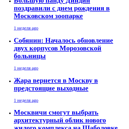
Большую панду Диндин
поздравили с днем рождения в
Московском зоопарке
1 неделя ago
Собянин: Началось обновление
двух корпусов Морозовской
больницы
1 неделя ago
Жара вернется в Москву в
предстоящие выходные
1 неделя ago
Москвичи смогут выбрать
архитектурный облик нового
жилого комплекса на Шаболовке