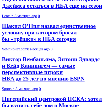
Джеймса остаться в НБА еще на сезон
Lenta.ru
8 месяцев ago
0
Шакил О’Нил назвал единственное
условие, при котором бросал
бы «трёшки» в НБА сегодня
Чемпионат.com
8 месяцев ago
0
Виктор Вембаньяма, Энтони Эдвардс
и Кейд Каннингем — самые
перспективные игроки
НБА до 25 лет по мнению ESPN
Sports.ru
8 месяцев ago
0
Нигерийский центровой ЦСКА: хотел
бы купить себе дом в Москве