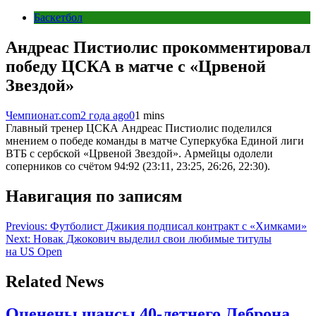
Баскетбол
Андреас Пистиолис прокомментировал
победу ЦСКА в матче с «Црвеной
Звездой»
Чемпионат.com
2 года ago
0
1 mins
Главный тренер ЦСКА Андреас Пистиолис поделился
мнением о победе команды в матче Суперкубка Единой лиги
ВТБ с сербской «Црвеной Звездой». Армейцы одолели
соперников со счётом 94:92 (23:11, 23:25, 26:26, 22:30).
Навигация по записям
Previous:
Футболист Джикия подписал контракт с «Химками»
Next:
Новак Джокович выделил свои любимые титулы
на US Open
Related News
Оценены шансы 40-летнего Леброна