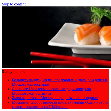
Skip to content
8 августа, 2026
Большую панду Диндин поздравили с днем рождения в
Московском зоопарке
Собянин: Началось обновление двух корпусов
Морозовской больницы
Жара вернется в Москву в предстоящие выходные
Москвичи смогут выбрать архитектурный облик нового
жилого комплекса на Шаболовке