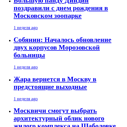
Большую панду Диндин
поздравили с днем рождения в
Московском зоопарке
1 неделя ago
Собянин: Началось обновление
двух корпусов Морозовской
больницы
1 неделя ago
Жара вернется в Москву в
предстоящие выходные
1 неделя ago
Москвичи смогут выбрать
архитектурный облик нового
жилого комплекса на Шаболовке