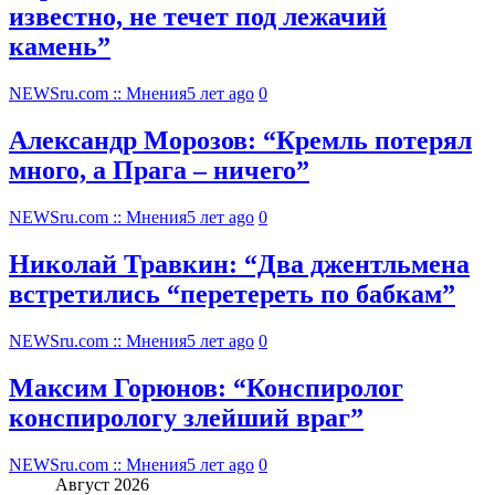
известно, не течет под лежачий
камень”
NEWSru.com :: Мнения
5 лет ago
0
Александр Морозов: “Кремль потерял
много, а Прага – ничего”
NEWSru.com :: Мнения
5 лет ago
0
Николай Травкин: “Два джентльмена
встретились “перетереть по бабкам”
NEWSru.com :: Мнения
5 лет ago
0
Максим Горюнов: “Конспиролог
конспирологу злейший враг”
NEWSru.com :: Мнения
5 лет ago
0
Август 2026