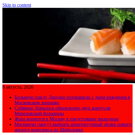
Skip to content
8 августа, 2026
Большую панду Диндин поздравили с днем рождения в
Московском зоопарке
Собянин: Началось обновление двух корпусов
Морозовской больницы
Жара вернется в Москву в предстоящие выходные
Москвичи смогут выбрать архитектурный облик нового
жилого комплекса на Шаболовке