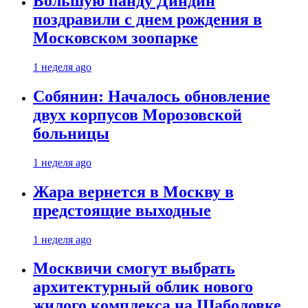
Большую панду Диндин
поздравили с днем рождения в
Московском зоопарке
1 неделя ago
Собянин: Началось обновление
двух корпусов Морозовской
больницы
1 неделя ago
Жара вернется в Москву в
предстоящие выходные
1 неделя ago
Москвичи смогут выбрать
архитектурный облик нового
жилого комплекса на Шаболовке