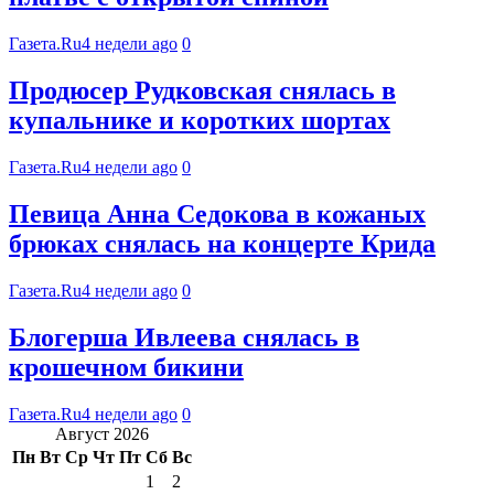
Газета.Ru
4 недели ago
0
Продюсер Рудковская снялась в
купальнике и коротких шортах
Газета.Ru
4 недели ago
0
Певица Анна Седокова в кожаных
брюках снялась на концерте Крида
Газета.Ru
4 недели ago
0
Блогерша Ивлеева снялась в
крошечном бикини
Газета.Ru
4 недели ago
0
Август 2026
Пн
Вт
Ср
Чт
Пт
Сб
Вс
1
2