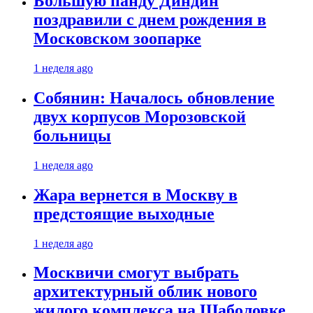
Большую панду Диндин
поздравили с днем рождения в
Московском зоопарке
1 неделя ago
Собянин: Началось обновление
двух корпусов Морозовской
больницы
1 неделя ago
Жара вернется в Москву в
предстоящие выходные
1 неделя ago
Москвичи смогут выбрать
архитектурный облик нового
жилого комплекса на Шаболовке