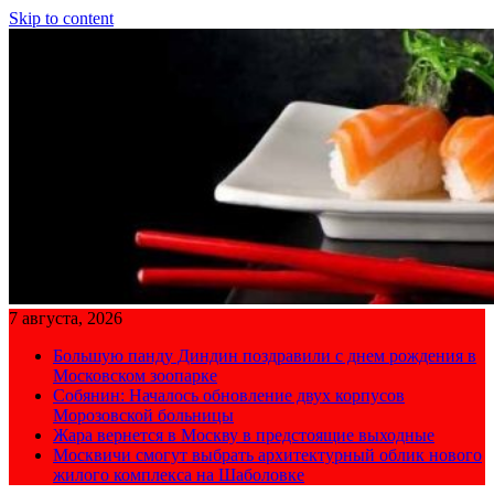
Skip to content
7 августа, 2026
Большую панду Диндин поздравили с днем рождения в
Московском зоопарке
Собянин: Началось обновление двух корпусов
Морозовской больницы
Жара вернется в Москву в предстоящие выходные
Москвичи смогут выбрать архитектурный облик нового
жилого комплекса на Шаболовке