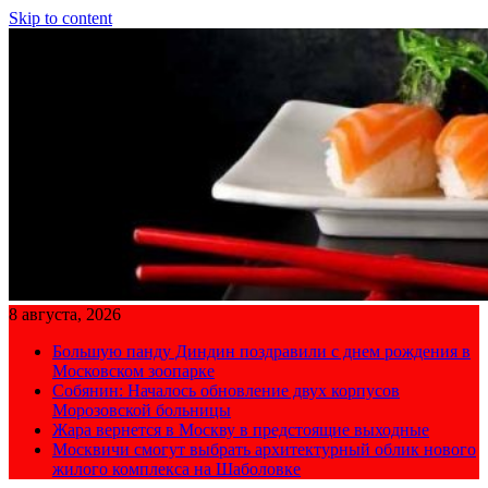
Skip to content
8 августа, 2026
Большую панду Диндин поздравили с днем рождения в
Московском зоопарке
Собянин: Началось обновление двух корпусов
Морозовской больницы
Жара вернется в Москву в предстоящие выходные
Москвичи смогут выбрать архитектурный облик нового
жилого комплекса на Шаболовке