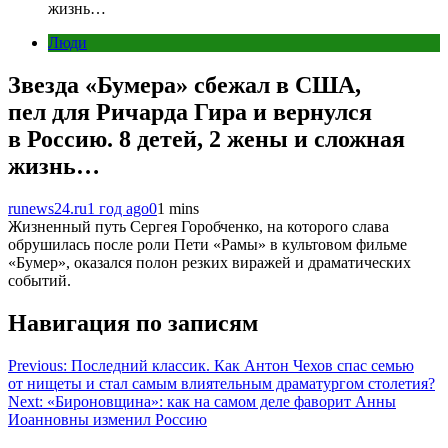
жизнь…
Люди
Звезда «Бумера» сбежал в США,
пел для Ричарда Гира и вернулся
в Россию. 8 детей, 2 жены и сложная
жизнь…
runews24.ru
1 год ago
0
1 mins
Жизненный путь Сергея Горобченко, на которого слава
обрушилась после роли Пети «Рамы» в культовом фильме
«Бумер», оказался полон резких виражей и драматических
событий.
Навигация по записям
Previous:
Последний классик. Как Антон Чехов спас семью
от нищеты и стал самым влиятельным драматургом столетия?
Next:
«Бироновщина»: как на самом деле фаворит Анны
Иоанновны изменил Россию