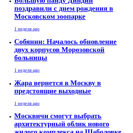
Большую панду Диндин
поздравили с днем рождения в
Московском зоопарке
1 неделя ago
Собянин: Началось обновление
двух корпусов Морозовской
больницы
1 неделя ago
Жара вернется в Москву в
предстоящие выходные
1 неделя ago
Москвичи смогут выбрать
архитектурный облик нового
жилого комплекса на Шаболовке