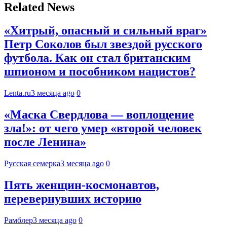
Related News
«Хитрый, опасный и сильный враг»
Петр Соколов был звездой русского
футбола. Как он стал британским
шпионом и пособником нацистов?
Lenta.ru
3 месяца ago
0
«Маска Свердлова — воплощение
зла!»: от чего умер «второй человек
после Ленина»
Русская семерка
3 месяца ago
0
Пять женщин-космонавтов,
перевернувших историю
Рамблер
3 месяца ago
0