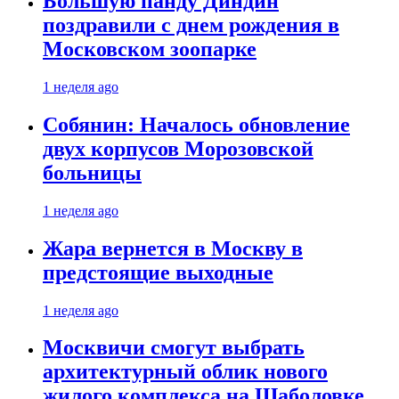
Большую панду Диндин
поздравили с днем рождения в
Московском зоопарке
1 неделя ago
Собянин: Началось обновление
двух корпусов Морозовской
больницы
1 неделя ago
Жара вернется в Москву в
предстоящие выходные
1 неделя ago
Москвичи смогут выбрать
архитектурный облик нового
жилого комплекса на Шаболовке