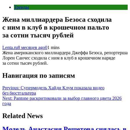
Тренды
Жена миллиардера Безоса сходила
с ним в клуб в крошечном пальто
за сотни тысяч рублей
Lenta.ru
8 месяцев ago
0
1 mins
Жена американского миллиардера Джеффа Безоса, репортерша
Лорен Санчес сходила с ним в клуб в крошечном наряде
за сотни тысяч рублей.
Навигация по записям
Previous:
Супермодель Хайди Клум показала видео
без бюстгальтера
Next:
Pantone раскритиковали за выбор главного цвета 2026
года
Related News
Модель Анастасия Решетова снялась в