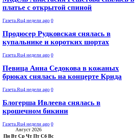
платье с открытой спиной
Газета.Ru
4 недели ago
0
Продюсер Рудковская снялась в
купальнике и коротких шортах
Газета.Ru
4 недели ago
0
Певица Анна Седокова в кожаных
брюках снялась на концерте Крида
Газета.Ru
4 недели ago
0
Блогерша Ивлеева снялась в
крошечном бикини
Газета.Ru
4 недели ago
0
Август 2026
Пн
Вт
Ср
Чт
Пт
Сб
Вс