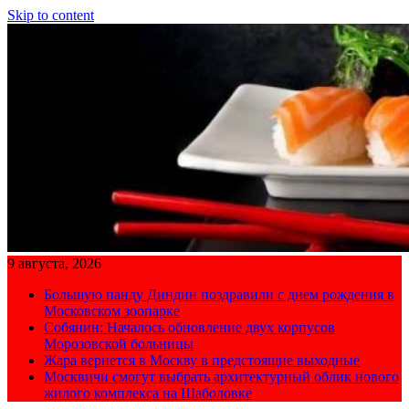
Skip to content
9 августа, 2026
Большую панду Диндин поздравили с днем рождения в
Московском зоопарке
Собянин: Началось обновление двух корпусов
Морозовской больницы
Жара вернется в Москву в предстоящие выходные
Москвичи смогут выбрать архитектурный облик нового
жилого комплекса на Шаболовке