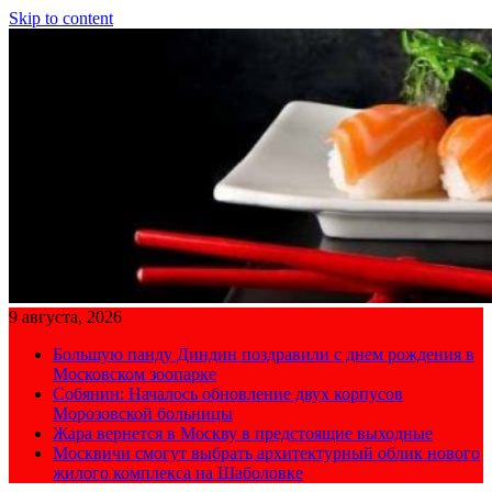
Skip to content
9 августа, 2026
Большую панду Диндин поздравили с днем рождения в
Московском зоопарке
Собянин: Началось обновление двух корпусов
Морозовской больницы
Жара вернется в Москву в предстоящие выходные
Москвичи смогут выбрать архитектурный облик нового
жилого комплекса на Шаболовке