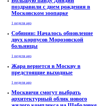
Большую панду Диндин
поздравили с днем рождения в
Московском зоопарке
1 неделя ago
Собянин: Началось обновление
двух корпусов Морозовской
больницы
1 неделя ago
Жара вернется в Москву в
предстоящие выходные
1 неделя ago
Москвичи смогут выбрать
архитектурный облик нового
жилого комплекса на Шаболовке