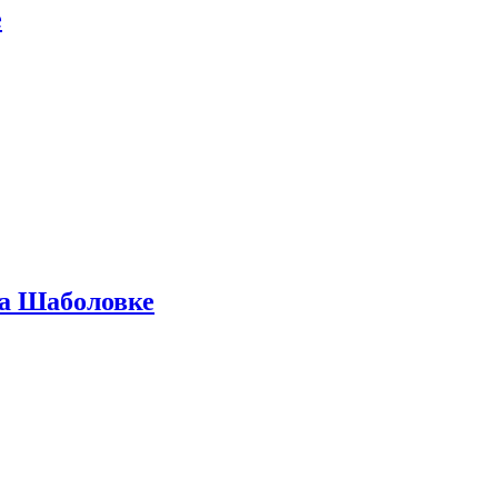
е
на Шаболовке