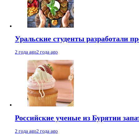
Уральские студенты разработали п
2 года ago
2 года ago
Российские ученые из Бурятии запа
2 года ago
2 года ago