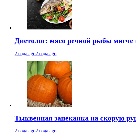
Диетолог: мясо речной рыбы мягче 
2 года ago
2 года ago
Тыквенная запеканка на скорую ру
2 года ago
2 года ago