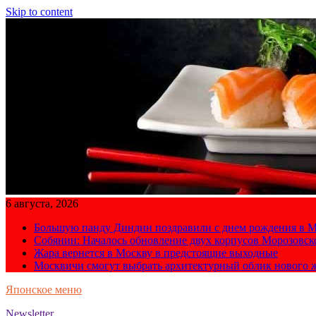
Skip to content
6 августа, 2026
Большую панду Диндин поздравили с днем рождения в М
Собянин: Началось обновление двух корпусов Морозовс
Жара вернется в Москву в предстоящие выходные
Москвичи смогут выбрать архитектурный облик нового 
Японское меню
Newsletter