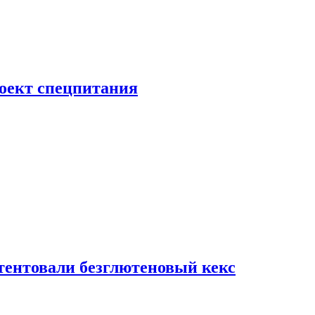
роект спецпитания
тентовали безглютеновый кекс