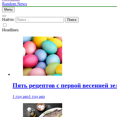
Random News
Menu
Найти:
Headlines
Пять рецептов с первой весенней зе
1 год ago
1 год ago