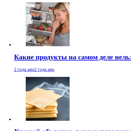
Какие продукты на самом деле нель
2 года ago
2 года ago