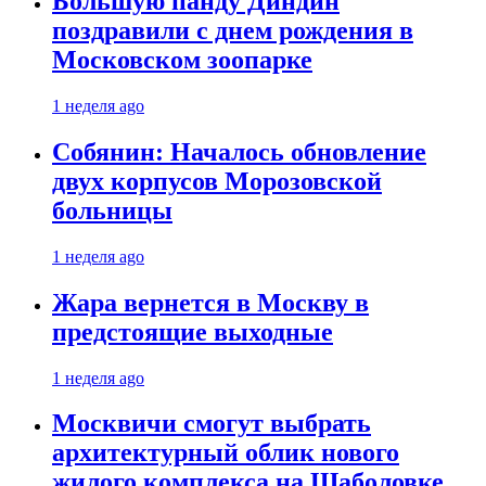
Большую панду Диндин
поздравили с днем рождения в
Московском зоопарке
1 неделя ago
Собянин: Началось обновление
двух корпусов Морозовской
больницы
1 неделя ago
Жара вернется в Москву в
предстоящие выходные
1 неделя ago
Москвичи смогут выбрать
архитектурный облик нового
жилого комплекса на Шаболовке