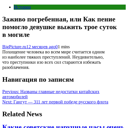
Истории
Заживо погребенная, или Как пение
помогло девушке выжить трое суток
в могиле
BigPicture.ru
12 месяцев ago
0
1 mins
Похищение человека во всем мире считается одним
из наиболее тяжких преступлений. Неудивительно,
что преступники изо всех сил стараются избежать
разоблачения.
Навигация по записям
Previous:
Названы главные недостатки китайских
автомобилей
Next:
Гангут — 311 лет первой победе русского флота
Related News
Какие советские наручные часы очень