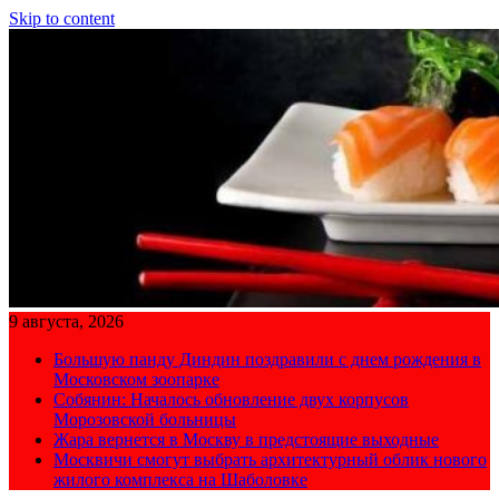
Skip to content
9 августа, 2026
Большую панду Диндин поздравили с днем рождения в
Московском зоопарке
Собянин: Началось обновление двух корпусов
Морозовской больницы
Жара вернется в Москву в предстоящие выходные
Москвичи смогут выбрать архитектурный облик нового
жилого комплекса на Шаболовке