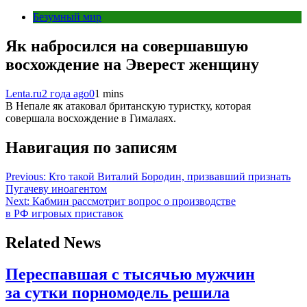
Безумный мир
Як набросился на совершавшую
восхождение на Эверест женщину
Lenta.ru
2 года ago
0
1 mins
В Непале як атаковал британскую туристку, которая
совершала восхождение в Гималаях.
Навигация по записям
Previous:
Кто такой Виталий Бородин, призвавший признать
Пугачеву иноагентом
Next:
Кабмин рассмотрит вопрос о производстве
в РФ игровых приставок
Related News
Переспавшая с тысячью мужчин
за сутки порномодель решила