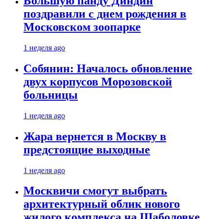
Большую панду Диндин
поздравили с днем рождения в
Московском зоопарке
1 неделя ago
Собянин: Началось обновление
двух корпусов Морозовской
больницы
1 неделя ago
Жара вернется в Москву в
предстоящие выходные
1 неделя ago
Москвичи смогут выбрать
архитектурный облик нового
жилого комплекса на Шаболовке