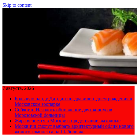
Skip to content
7 августа, 2026
Большую панду Диндин поздравили с днем рождения в
Московском зоопарке
Собянин: Началось обновление двух корпусов
Морозовской больницы
Жара вернется в Москву в предстоящие выходные
Москвичи смогут выбрать архитектурный облик нового
жилого комплекса на Шаболовке