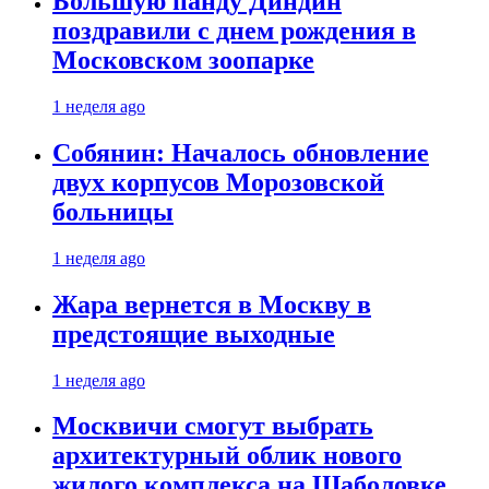
Большую панду Диндин
поздравили с днем рождения в
Московском зоопарке
1 неделя ago
Собянин: Началось обновление
двух корпусов Морозовской
больницы
1 неделя ago
Жара вернется в Москву в
предстоящие выходные
1 неделя ago
Москвичи смогут выбрать
архитектурный облик нового
жилого комплекса на Шаболовке