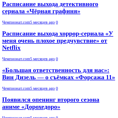
Расписание выхода детективного
сериала «Чёрная графиня»
Чемпионат.com
5 месяцев ago
0
Расписание выхода хоррор-сериала «У
меня очень плохое предчувствие» от
Netflix
Чемпионат.com
5 месяцев ago
0
«Большая ответственность для нас»:
Вин Дизель — о съёмках «Форсажа 11»
Чемпионат.com
5 месяцев ago
0
Появился опенинг второго сезона
аниме «Дорохедоро»
Чемпионат.com
5 месяцев ago
0