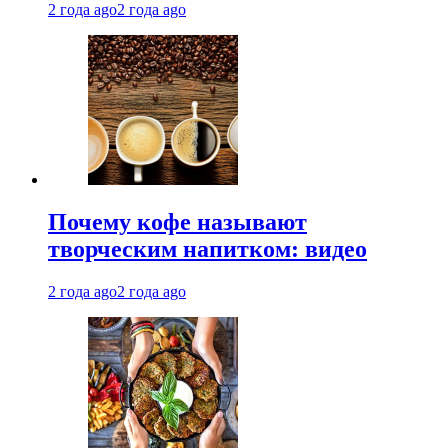
2 года ago
2 года ago
Почему кофе называют
творческим напитком: видео
2 года ago
2 года ago