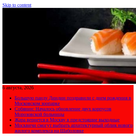
Skip to content
6 августа, 2026
Большую панду Диндин поздравили с днем рождения в
Московском зоопарке
Собянин: Началось обновление двух корпусов
Морозовской больницы
Жара вернется в Москву в предстоящие выходные
Москвичи смогут выбрать архитектурный облик нового
жилого комплекса на Шаболовке