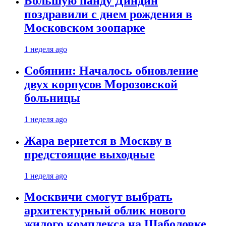
Большую панду Диндин
поздравили с днем рождения в
Московском зоопарке
1 неделя ago
Собянин: Началось обновление
двух корпусов Морозовской
больницы
1 неделя ago
Жара вернется в Москву в
предстоящие выходные
1 неделя ago
Москвичи смогут выбрать
архитектурный облик нового
жилого комплекса на Шаболовке