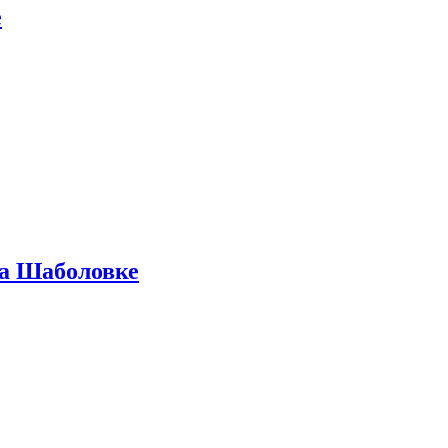
е
на Шаболовке