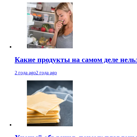
Какие продукты на самом деле нель
2 года ago
2 года ago