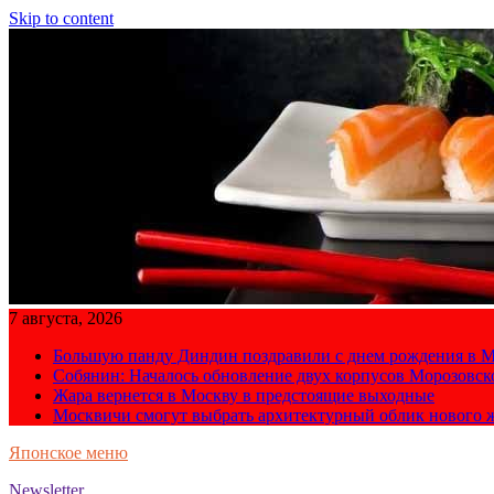
Skip to content
7 августа, 2026
Большую панду Диндин поздравили с днем рождения в М
Собянин: Началось обновление двух корпусов Морозовс
Жара вернется в Москву в предстоящие выходные
Москвичи смогут выбрать архитектурный облик нового 
Японское меню
Newsletter