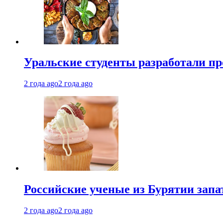
Уральские студенты разработали п
2 года ago
2 года ago
Российские ученые из Бурятии запа
2 года ago
2 года ago