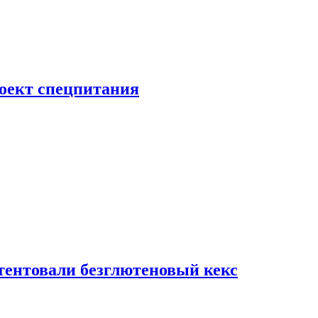
роект спецпитания
тентовали безглютеновый кекс