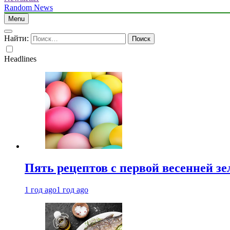
Random News
Menu
Найти:
Headlines
Пять рецептов с первой весенней зе
1 год ago
1 год ago