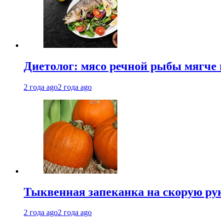
Диетолог: мясо речной рыбы мягче 
2 года ago
2 года ago
Тыквенная запеканка на скорую ру
2 года ago
2 года ago