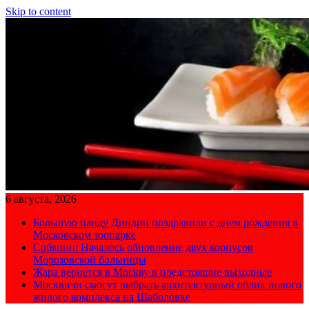
Skip to content
6 августа, 2026
Большую панду Диндин поздравили с днем рождения в
Московском зоопарке
Собянин: Началось обновление двух корпусов
Морозовской больницы
Жара вернется в Москву в предстоящие выходные
Москвичи смогут выбрать архитектурный облик нового
жилого комплекса на Шаболовке