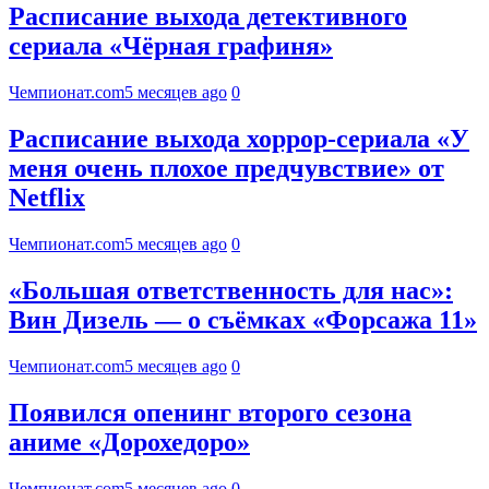
Расписание выхода детективного
сериала «Чёрная графиня»
Чемпионат.com
5 месяцев ago
0
Расписание выхода хоррор-сериала «У
меня очень плохое предчувствие» от
Netflix
Чемпионат.com
5 месяцев ago
0
«Большая ответственность для нас»:
Вин Дизель — о съёмках «Форсажа 11»
Чемпионат.com
5 месяцев ago
0
Появился опенинг второго сезона
аниме «Дорохедоро»
Чемпионат.com
5 месяцев ago
0