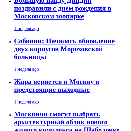
Большую панду Диндин
поздравили с днем рождения в
Московском зоопарке
1 неделя ago
Собянин: Началось обновление
двух корпусов Морозовской
больницы
1 неделя ago
Жара вернется в Москву в
предстоящие выходные
1 неделя ago
Москвичи смогут выбрать
архитектурный облик нового
жилого комплекса на Шаболовке