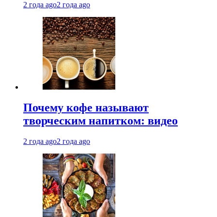
2 года ago
2 года ago
Почему кофе называют
творческим напитком: видео
2 года ago
2 года ago