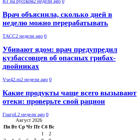
RT на русском
2 недели ago
0
Врач объяснила, сколько дней в
неделю можно перерабатывать
ТАСС
2 недели ago
0
Убивают ядом: врач предупредил
кузбассовцев об опасных грибах-
двойниках
Vse42.ru
2 недели ago
0
Какие продукты чаще всего вызывают
отеки: проверьте свой рацион
ГлагоL
2 недели ago
0
Август 2026
Пн
Вт
Ср
Чт
Пт
Сб
Вс
1
2