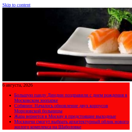
Skip to content
6 августа, 2026
Большую панду Диндин поздравили с днем рождения в
Московском зоопарке
Собянин: Началось обновление двух корпусов
Морозовской больницы
Жара вернется в Москву в предстоящие выходные
Москвичи смогут выбрать архитектурный облик нового
жилого комплекса на Шаболовке