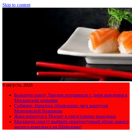
Skip to content
9 августа, 2026
Большую панду Диндин поздравили с днем рождения в
Московском зоопарке
Собянин: Началось обновление двух корпусов
Морозовской больницы
Жара вернется в Москву в предстоящие выходные
Москвичи смогут выбрать архитектурный облик нового
жилого комплекса на Шаболовке