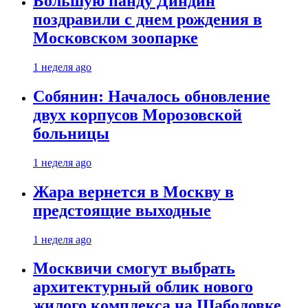
Большую панду Диндин
поздравили с днем рождения в
Московском зоопарке
1 неделя ago
Собянин: Началось обновление
двух корпусов Морозовской
больницы
1 неделя ago
Жара вернется в Москву в
предстоящие выходные
1 неделя ago
Москвичи смогут выбрать
архитектурный облик нового
жилого комплекса на Шаболовке