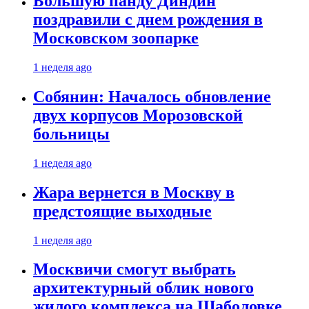
Большую панду Диндин
поздравили с днем рождения в
Московском зоопарке
1 неделя ago
Собянин: Началось обновление
двух корпусов Морозовской
больницы
1 неделя ago
Жара вернется в Москву в
предстоящие выходные
1 неделя ago
Москвичи смогут выбрать
архитектурный облик нового
жилого комплекса на Шаболовке