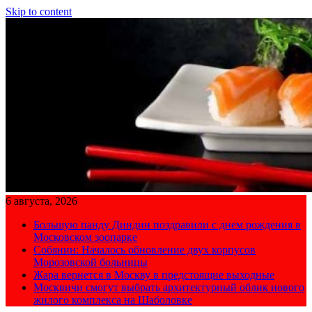
Skip to content
6 августа, 2026
Большую панду Диндин поздравили с днем рождения в
Московском зоопарке
Собянин: Началось обновление двух корпусов
Морозовской больницы
Жара вернется в Москву в предстоящие выходные
Москвичи смогут выбрать архитектурный облик нового
жилого комплекса на Шаболовке