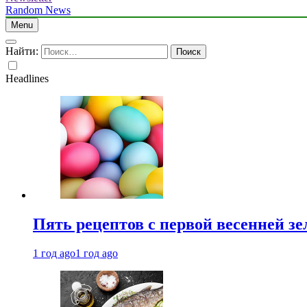
Random News
Menu
Найти:
Headlines
Пять рецептов с первой весенней зе
1 год ago
1 год ago