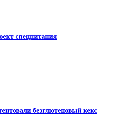
роект спецпитания
тентовали безглютеновый кекс