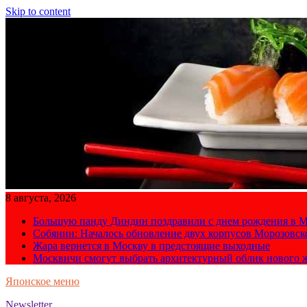
Skip to content
8 августа, 2026
Большую панду Диндин поздравили с днем рождения в М
Собянин: Началось обновление двух корпусов Морозовс
Жара вернется в Москву в предстоящие выходные
Москвичи смогут выбрать архитектурный облик нового 
Японское меню
Newsletter