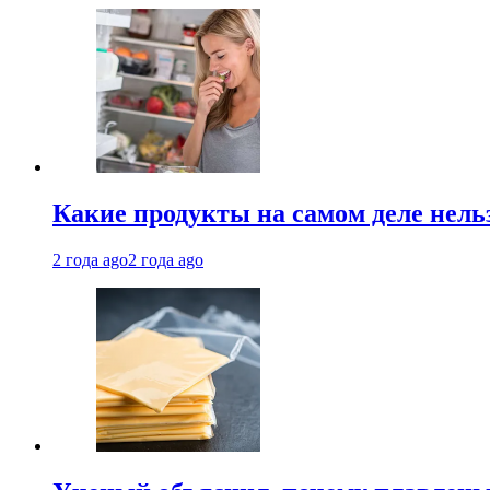
Какие продукты на самом деле нель
2 года ago
2 года ago