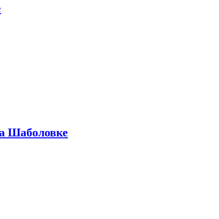
е
на Шаболовке