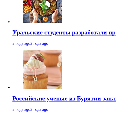
Уральские студенты разработали п
2 года ago
2 года ago
Российские ученые из Бурятии запа
2 года ago
2 года ago