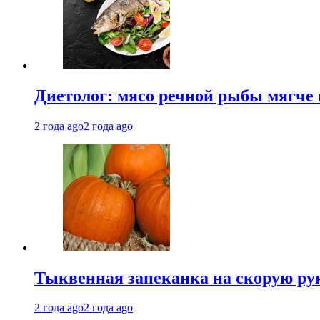
Диетолог: мясо речной рыбы мягче 
2 года ago
2 года ago
Тыквенная запеканка на скорую ру
2 года ago
2 года ago