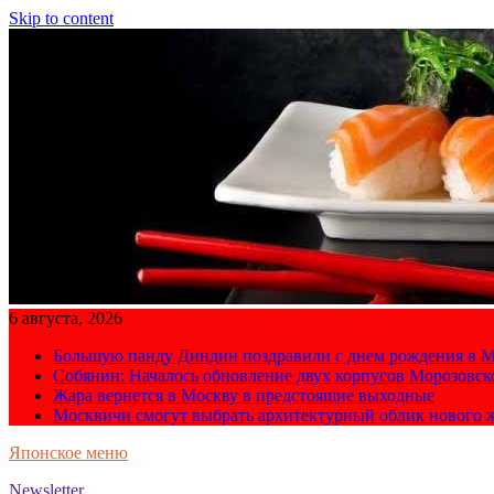
Skip to content
6 августа, 2026
Большую панду Диндин поздравили с днем рождения в М
Собянин: Началось обновление двух корпусов Морозовс
Жара вернется в Москву в предстоящие выходные
Москвичи смогут выбрать архитектурный облик нового 
Японское меню
Newsletter