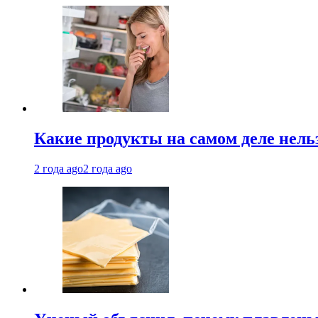
Какие продукты на самом деле нель
2 года ago
2 года ago