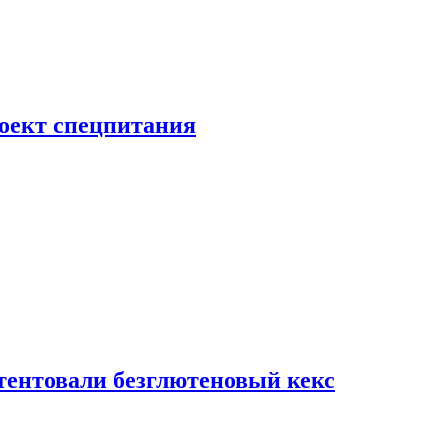
роект спецпитания
тентовали безглютеновый кекс