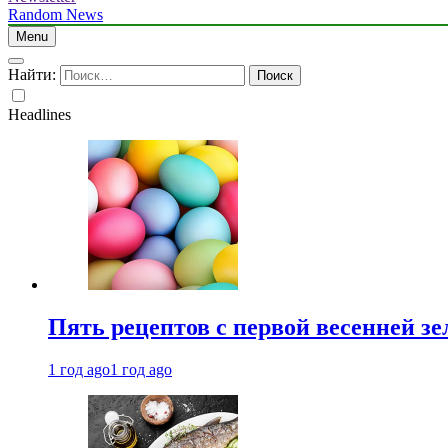
Random News
Menu
Найти:
Headlines
Пять рецептов с первой весенней зе
1 год ago
1 год ago