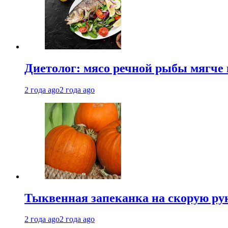
Диетолог: мясо речной рыбы мягче 
2 года ago
2 года ago
Тыквенная запеканка на скорую ру
2 года ago
2 года ago