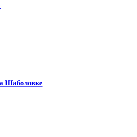
е
на Шаболовке