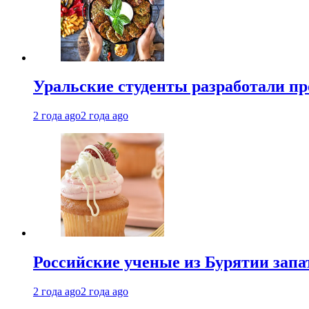
Уральские студенты разработали п
2 года ago
2 года ago
Российские ученые из Бурятии запа
2 года ago
2 года ago