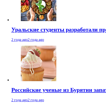
Уральские студенты разработали п
2 года ago
2 года ago
Российские ученые из Бурятии запа
2 года ago
2 года ago