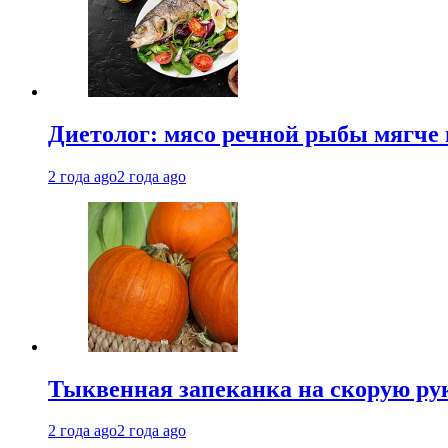
Диетолог: мясо речной рыбы мягче 
2 года ago
2 года ago
Тыквенная запеканка на скорую ру
2 года ago
2 года ago