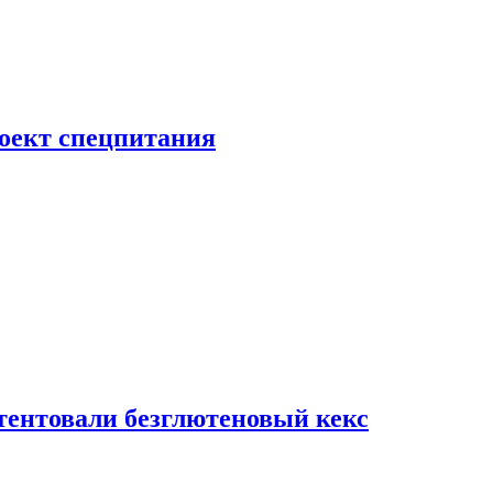
роект спецпитания
тентовали безглютеновый кекс