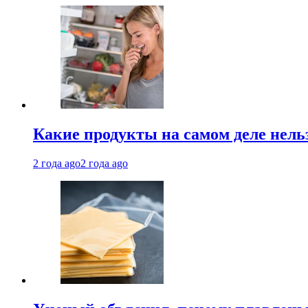
Какие продукты на самом деле нель
2 года ago
2 года ago