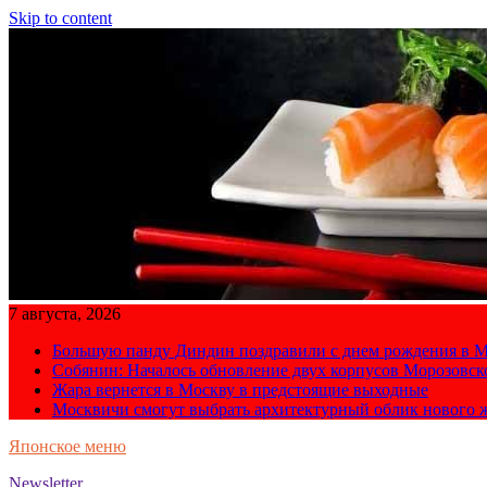
Skip to content
7 августа, 2026
Большую панду Диндин поздравили с днем рождения в М
Собянин: Началось обновление двух корпусов Морозовс
Жара вернется в Москву в предстоящие выходные
Москвичи смогут выбрать архитектурный облик нового 
Японское меню
Newsletter