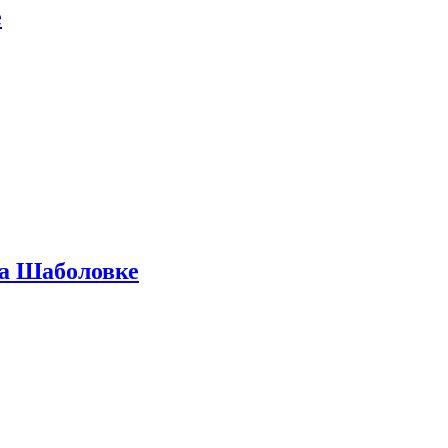
е
на Шаболовке