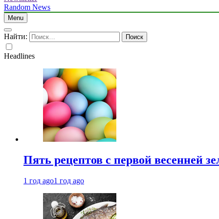
Random News
Menu
Найти:
Headlines
Пять рецептов с первой весенней зе
1 год ago
1 год ago