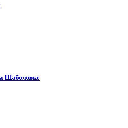
е
на Шаболовке