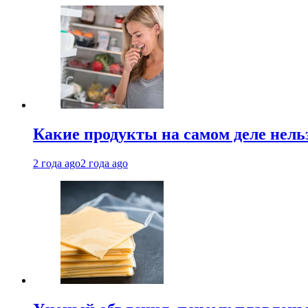
Какие продукты на самом деле нель
2 года ago
2 года ago