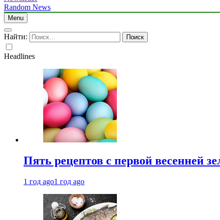
Random News
Menu
Найти:
Headlines
Пять рецептов с первой весенней зе
1 год ago
1 год ago