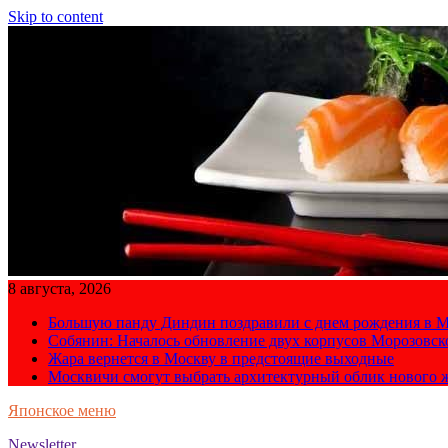
Skip to content
8 августа, 2026
Большую панду Диндин поздравили с днем рождения в М
Собянин: Началось обновление двух корпусов Морозовс
Жара вернется в Москву в предстоящие выходные
Москвичи смогут выбрать архитектурный облик нового 
Японское меню
Newsletter