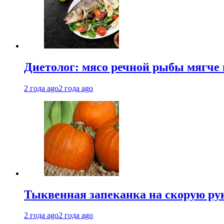
Диетолог: мясо речной рыбы мягче 
2 года ago
2 года ago
Тыквенная запеканка на скорую ру
2 года ago
2 года ago