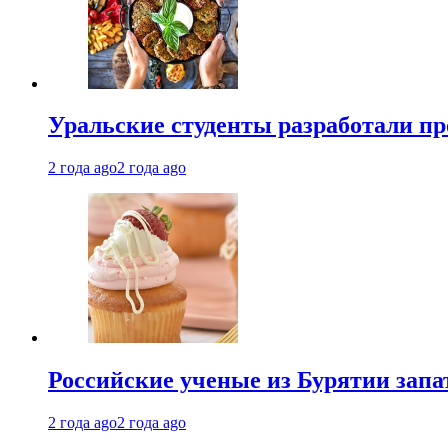
Уральские студенты разработали п
2 года ago
2 года ago
Российские ученые из Бурятии запа
2 года ago
2 года ago