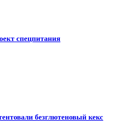
роект спецпитания
тентовали безглютеновый кекс