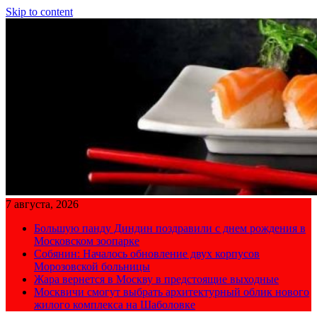
Skip to content
7 августа, 2026
Большую панду Диндин поздравили с днем рождения в
Московском зоопарке
Собянин: Началось обновление двух корпусов
Морозовской больницы
Жара вернется в Москву в предстоящие выходные
Москвичи смогут выбрать архитектурный облик нового
жилого комплекса на Шаболовке