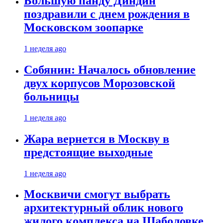
Большую панду Диндин
поздравили с днем рождения в
Московском зоопарке
1 неделя ago
Собянин: Началось обновление
двух корпусов Морозовской
больницы
1 неделя ago
Жара вернется в Москву в
предстоящие выходные
1 неделя ago
Москвичи смогут выбрать
архитектурный облик нового
жилого комплекса на Шаболовке