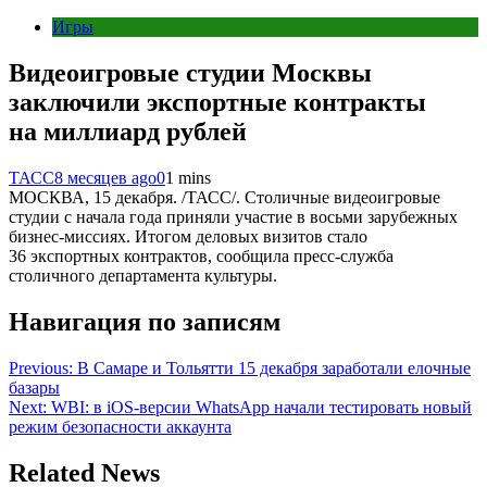
Игры
Видеоигровые студии Москвы
заключили экспортные контракты
на миллиард рублей
ТАСС
8 месяцев ago
0
1 mins
МОСКВА, 15 декабря. /ТАСС/. Столичные видеоигровые
студии с начала года приняли участие в восьми зарубежных
бизнес-миссиях. Итогом деловых визитов стало
36 экспортных контрактов, сообщила пресс-служба
столичного департамента культуры.
Навигация по записям
Previous:
В Самаре и Тольятти 15 декабря заработали елочные
базары
Next:
WBI: в iOS-версии WhatsApp начали тестировать новый
режим безопасности аккаунта
Related News