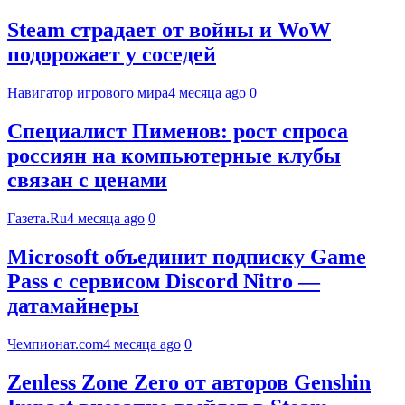
Steam страдает от войны и WoW
подорожает у соседей
Навигатор игрового мира
4 месяца ago
0
Специалист Пименов: рост спроса
россиян на компьютерные клубы
связан с ценами
Газета.Ru
4 месяца ago
0
Microsoft объединит подписку Game
Pass с сервисом Discord Nitro —
датамайнеры
Чемпионат.com
4 месяца ago
0
Zenless Zone Zero от авторов Genshin