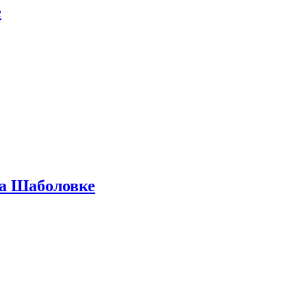
е
на Шаболовке