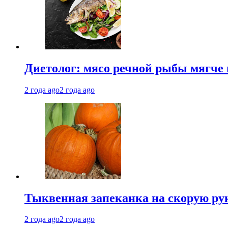
Диетолог: мясо речной рыбы мягче 
2 года ago
2 года ago
Тыквенная запеканка на скорую ру
2 года ago
2 года ago