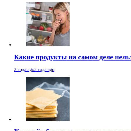
Какие продукты на самом деле нель
2 года ago
2 года ago