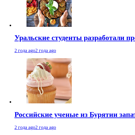
Уральские студенты разработали п
2 года ago
2 года ago
Российские ученые из Бурятии запа
2 года ago
2 года ago