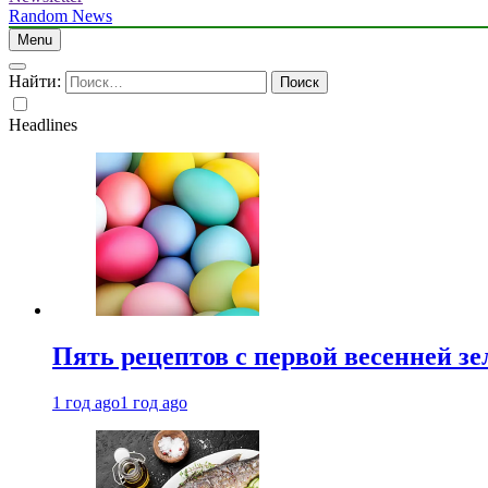
Random News
Menu
Найти:
Headlines
Пять рецептов с первой весенней зе
1 год ago
1 год ago