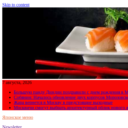
Skip to content
7 августа, 2026
Большую панду Диндин поздравили с днем рождения в М
Собянин: Началось обновление двух корпусов Морозовс
Жара вернется в Москву в предстоящие выходные
Москвичи смогут выбрать архитектурный облик нового 
Японское меню
Newsletter