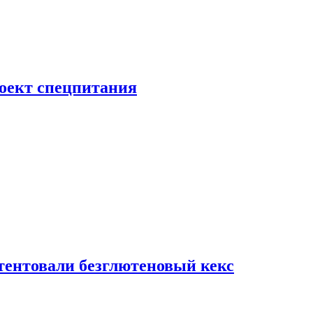
роект спецпитания
тентовали безглютеновый кекс