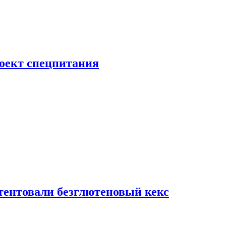
роект спецпитания
тентовали безглютеновый кекс