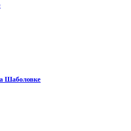
е
на Шаболовке