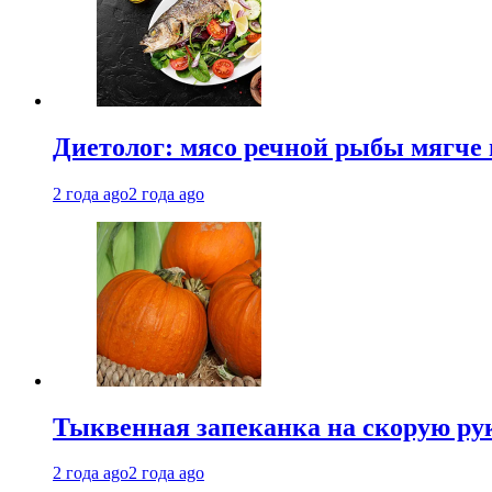
Диетолог: мясо речной рыбы мягче 
2 года ago
2 года ago
Тыквенная запеканка на скорую ру
2 года ago
2 года ago