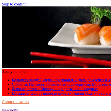
Skip to content
5 августа, 2026
Большую панду Диндин поздравили с днем рождения в М
Собянин: Началось обновление двух корпусов Морозовс
Жара вернется в Москву в предстоящие выходные
Москвичи смогут выбрать архитектурный облик нового 
Японское меню
Newsletter