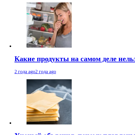
Какие продукты на самом деле нель
2 года ago
2 года ago