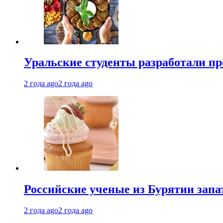
Уральские студенты разработали п
2 года ago
2 года ago
Российские ученые из Бурятии запа
2 года ago
2 года ago