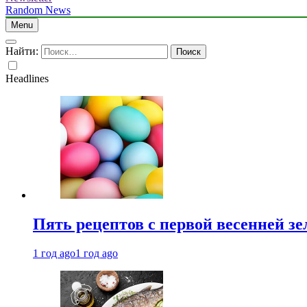
Random News
Menu
Найти:
Headlines
Пять рецептов с первой весенней зе
1 год ago
1 год ago