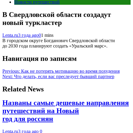
Новости путешествий
В Свердловской области создадут
новый туркластер
Lenta.ru
3 года ago
0
1 mins
В городском округе Богданович Свердловской области
до 2030 года планируют создать «Уральский марс».
Навигация по записям
Previous:
Как не потерять мотивацию во время похудения
Next:
Что делать, если вас преследует бывший партнер
Related News
Названы самые дешевые направления
путешествий на Новый
год для россиян
Lenta.ru
3 года ago
0