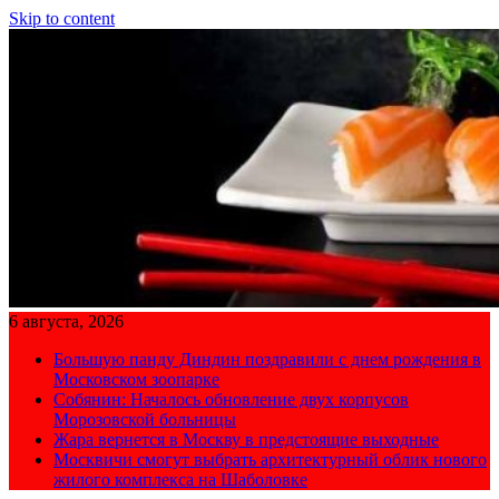
Skip to content
6 августа, 2026
Большую панду Диндин поздравили с днем рождения в
Московском зоопарке
Собянин: Началось обновление двух корпусов
Морозовской больницы
Жара вернется в Москву в предстоящие выходные
Москвичи смогут выбрать архитектурный облик нового
жилого комплекса на Шаболовке