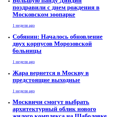
Большую панду Диндин
поздравили с днем рождения в
Московском зоопарке
1 неделя ago
Собянин: Началось обновление
двух корпусов Морозовской
больницы
1 неделя ago
Жара вернется в Москву в
предстоящие выходные
1 неделя ago
Москвичи смогут выбрать
архитектурный облик нового
жилого комплекса на Шаболовке