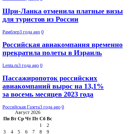
Шри-Ланка отменила платные визы
для туристов из России
Рамблер
3 года ago
0
Российская авиакомпания временно
прекратила полеты в Израиль
Lenta.ru
3 года ago
0
Пассажиропоток российских
авиакомпаний вырос на 13,1%
за восемь месяцев 2023 года
Российская Газета
3 года ago
0
Август 2026
Пн
Вт
Ср
Чт
Пт
Сб
Вс
1
2
3
4
5
6
7
8
9