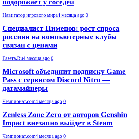
подорожает у соседей
Навигатор игрового мира
4 месяца ago
0
Специалист Пименов: рост спроса
россиян на компьютерные клубы
связан с ценами
Газета.Ru
4 месяца ago
0
Microsoft объединит подписку Game
Pass с сервисом Discord Nitro —
датамайнеры
Чемпионат.com
4 месяца ago
0
Zenless Zone Zero от авторов Genshin
Impact внезапно выйдет в Steam
Чемпионат.com
4 месяца ago
0