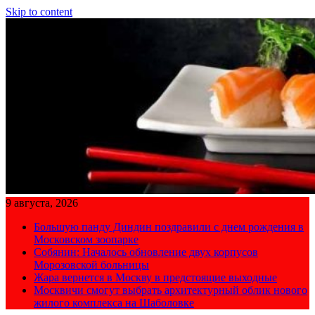
Skip to content
9 августа, 2026
Большую панду Диндин поздравили с днем рождения в
Московском зоопарке
Собянин: Началось обновление двух корпусов
Морозовской больницы
Жара вернется в Москву в предстоящие выходные
Москвичи смогут выбрать архитектурный облик нового
жилого комплекса на Шаболовке