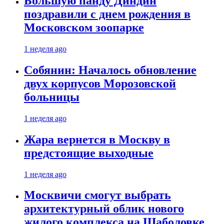
Большую панду Диндин
поздравили с днем рождения в
Московском зоопарке
1 неделя ago
Собянин: Началось обновление
двух корпусов Морозовской
больницы
1 неделя ago
Жара вернется в Москву в
предстоящие выходные
1 неделя ago
Москвичи смогут выбрать
архитектурный облик нового
жилого комплекса на Шаболовке