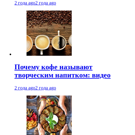
2 года ago
2 года ago
Почему кофе называют
творческим напитком: видео
2 года ago
2 года ago