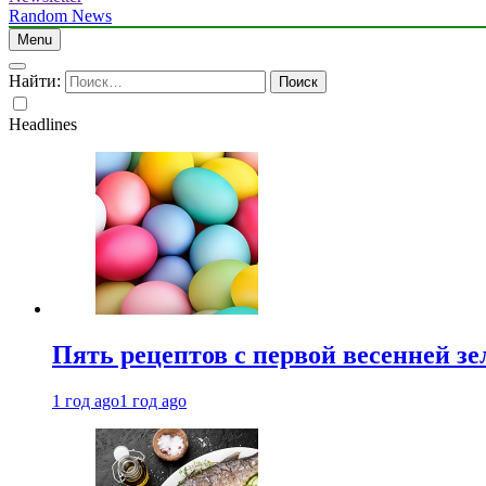
Random News
Menu
Найти:
Headlines
Пять рецептов с первой весенней зе
1 год ago
1 год ago