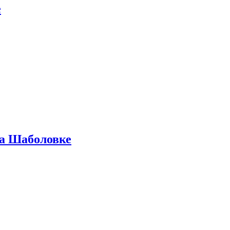
е
на Шаболовке