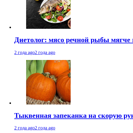
Диетолог: мясо речной рыбы мягче 
2 года ago
2 года ago
Тыквенная запеканка на скорую ру
2 года ago
2 года ago