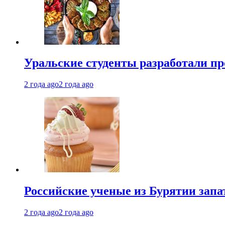
Уральские студенты разработали п
2 года ago
2 года ago
Российские ученые из Бурятии запа
2 года ago
2 года ago