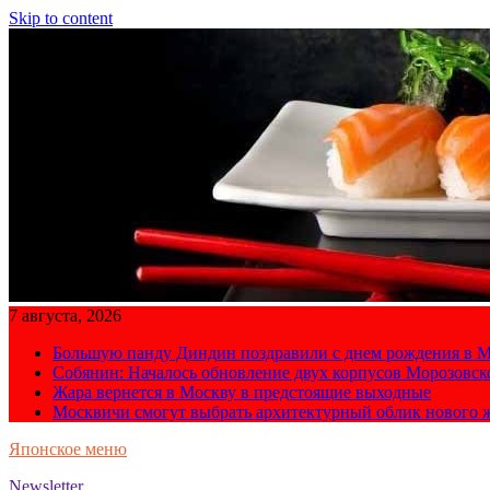
Skip to content
7 августа, 2026
Большую панду Диндин поздравили с днем рождения в М
Собянин: Началось обновление двух корпусов Морозовс
Жара вернется в Москву в предстоящие выходные
Москвичи смогут выбрать архитектурный облик нового 
Японское меню
Newsletter