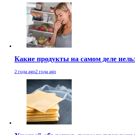
Какие продукты на самом деле нель
2 года ago
2 года ago