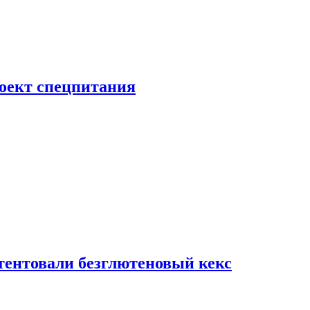
роект спецпитания
тентовали безглютеновый кекс