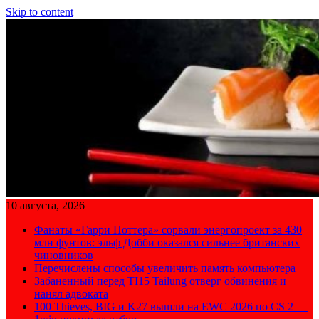
Skip to content
10 августа, 2026
Фанаты «Гарри Поттера» сорвали энергопроект за 430
млн фунтов: эльф Добби оказался сильнее британских
чиновников
Перечислены способы увеличить память компьютера
Забаненный перед TI15 Tailung отверг обвинения и
нанял адвоката
100 Thieves, BIG и K27 вышли на EWC 2026 по CS 2 —