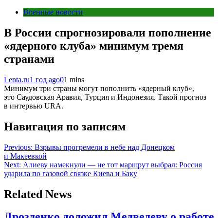
Военные новости
В России спрогнозировали пополнение
«ядерного клуба» минимум тремя
странами
Lenta.ru
1 год ago
0
1 mins
Минимум три страны могут пополнить «ядерный клуб»,
это Саудовская Аравия, Турция и Индонезия. Такой прогноз
в интервью URA.
Навигация по записям
Previous:
Взрывы прогремели в небе над Донецком
и Макеевкой
Next:
Алиеву намекнули — не тот маршрут выбрал: Россия
ударила по газовой связке Киева и Баку
Related News
Дрозденко доложил Медведеву о работе