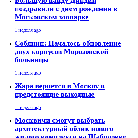
Большую панду Диндин
поздравили с днем рождения в
Московском зоопарке
1 неделя ago
Собянин: Началось обновление
двух корпусов Морозовской
больницы
1 неделя ago
Жара вернется в Москву в
предстоящие выходные
1 неделя ago
Москвичи смогут выбрать
архитектурный облик нового
жилого комплекса на Шаболовке