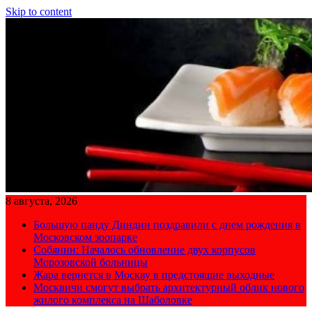
Skip to content
8 августа, 2026
Большую панду Диндин поздравили с днем рождения в
Московском зоопарке
Собянин: Началось обновление двух корпусов
Морозовской больницы
Жара вернется в Москву в предстоящие выходные
Москвичи смогут выбрать архитектурный облик нового
жилого комплекса на Шаболовке