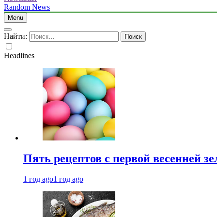
Random News
Menu
Найти:
Headlines
Пять рецептов с первой весенней зе
1 год ago
1 год ago