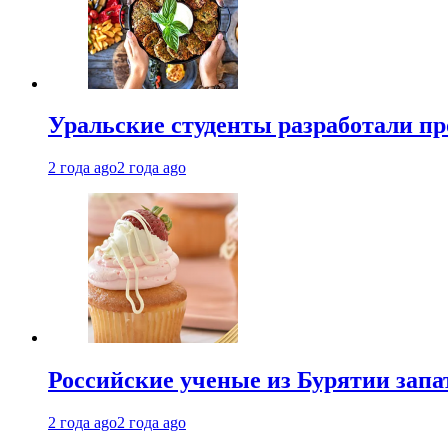
Уральские студенты разработали п
2 года ago
2 года ago
Российские ученые из Бурятии запа
2 года ago
2 года ago