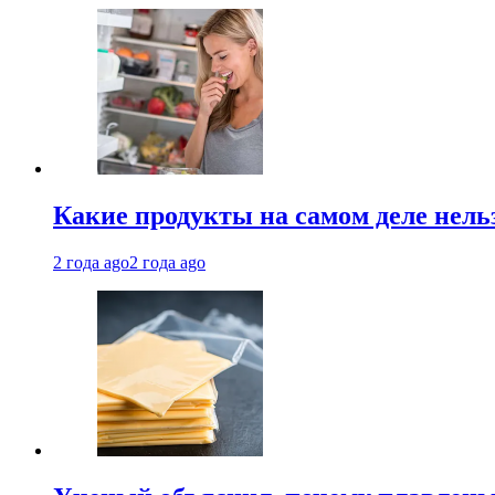
Какие продукты на самом деле нель
2 года ago
2 года ago