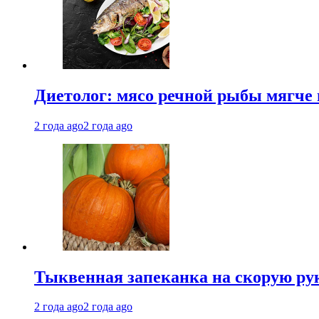
Диетолог: мясо речной рыбы мягче 
2 года ago
2 года ago
Тыквенная запеканка на скорую ру
2 года ago
2 года ago