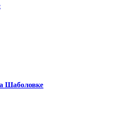
е
на Шаболовке