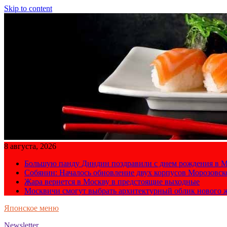
Skip to content
8 августа, 2026
Большую панду Диндин поздравили с днем рождения в М
Собянин: Началось обновление двух корпусов Морозовс
Жара вернется в Москву в предстоящие выходные
Москвичи смогут выбрать архитектурный облик нового 
Японское меню
Newsletter