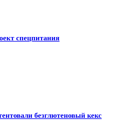
роект спецпитания
тентовали безглютеновый кекс