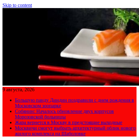
Skip to content
9 августа, 2026
Большую панду Диндин поздравили с днем рождения в
Московском зоопарке
Собянин: Началось обновление двух корпусов
Морозовской больницы
Жара вернется в Москву в предстоящие выходные
Москвичи смогут выбрать архитектурный облик нового
жилого комплекса на Шаболовке