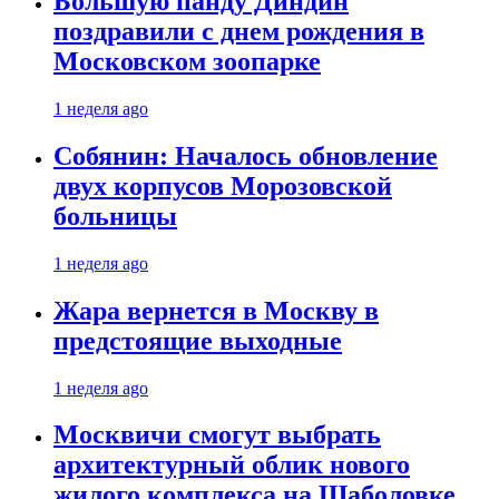
Большую панду Диндин
поздравили с днем рождения в
Московском зоопарке
1 неделя ago
Собянин: Началось обновление
двух корпусов Морозовской
больницы
1 неделя ago
Жара вернется в Москву в
предстоящие выходные
1 неделя ago
Москвичи смогут выбрать
архитектурный облик нового
жилого комплекса на Шаболовке