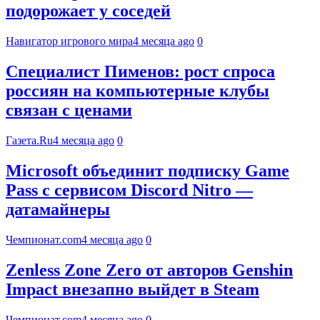
подорожает у соседей
Навигатор игрового мира
4 месяца ago
0
Специалист Пименов: рост спроса
россиян на компьютерные клубы
связан с ценами
Газета.Ru
4 месяца ago
0
Microsoft объединит подписку Game
Pass с сервисом Discord Nitro —
датамайнеры
Чемпионат.com
4 месяца ago
0
Zenless Zone Zero от авторов Genshin
Impact внезапно выйдет в Steam
Чемпионат.com
4 месяца ago
0