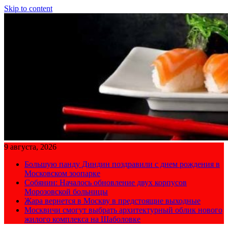
Skip to content
9 августа, 2026
Большую панду Диндин поздравили с днем рождения в
Московском зоопарке
Собянин: Началось обновление двух корпусов
Морозовской больницы
Жара вернется в Москву в предстоящие выходные
Москвичи смогут выбрать архитектурный облик нового
жилого комплекса на Шаболовке