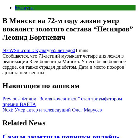
Культура
В Минске на 72-м году жизни умер
вокалист золотого состава “Песняров”
Леонид Борткевич
NEWSru.com :: Культура
5 лет ago
0
1 mins
Сообщается, что 71-летний музыкант четыре дня лежал в
реанимации 3-ей больницы Минска. У него было больное
сердце, он также страдал диабетом. Дата и место похорон
артиста неизвестны.
Навигация по записям
Previous:
Фильм “Земля кочевников” стал триумфатором
премии BAFTA
Next:
Умер актер и телеведущий Олег Марусев
Related News
Самые заметные новинки онлайн-