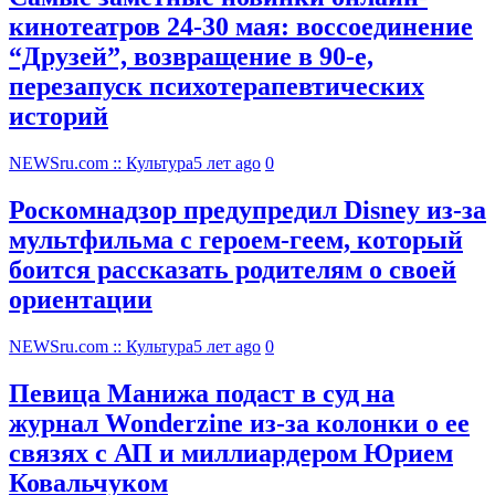
кинотеатров 24-30 мая: воссоединение
“Друзей”, возвращение в 90-е,
перезапуск психотерапевтических
историй
NEWSru.com :: Культура
5 лет ago
0
Роскомнадзор предупредил Disney из-за
мультфильма c героем-геем, который
боится рассказать родителям о своей
ориентации
NEWSru.com :: Культура
5 лет ago
0
Певица Манижа подаст в суд на
журнал Wonderzine из-за колонки о ее
связях с АП и миллиардером Юрием
Ковальчуком