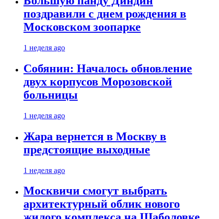
Большую панду Диндин
поздравили с днем рождения в
Московском зоопарке
1 неделя ago
Собянин: Началось обновление
двух корпусов Морозовской
больницы
1 неделя ago
Жара вернется в Москву в
предстоящие выходные
1 неделя ago
Москвичи смогут выбрать
архитектурный облик нового
жилого комплекса на Шаболовке