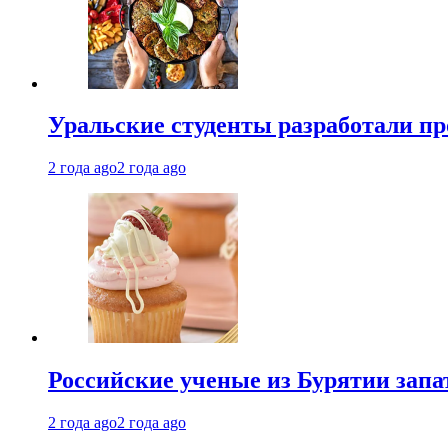
Уральские студенты разработали п
2 года ago
2 года ago
Российские ученые из Бурятии запа
2 года ago
2 года ago