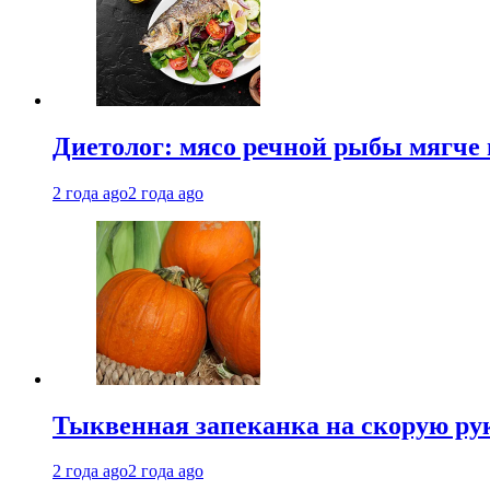
Диетолог: мясо речной рыбы мягче 
2 года ago
2 года ago
Тыквенная запеканка на скорую ру
2 года ago
2 года ago