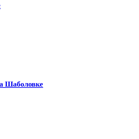
е
на Шаболовке