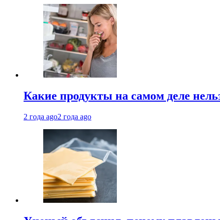
Какие продукты на самом деле нель
2 года ago
2 года ago