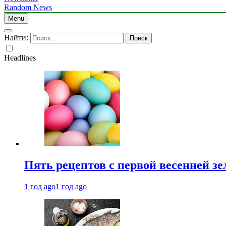
Random News
Menu
Найти:
Headlines
Пять рецептов с первой весенней зе
1 год ago
1 год ago