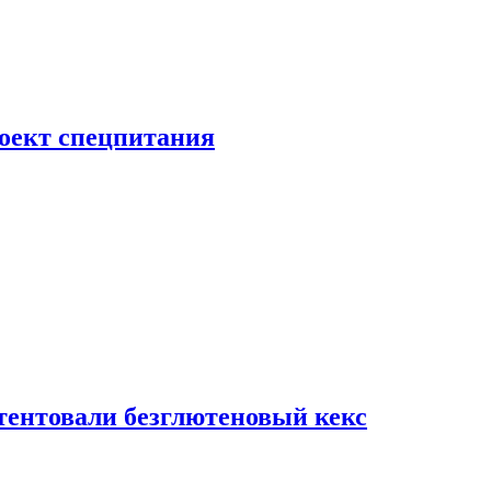
роект спецпитания
тентовали безглютеновый кекс