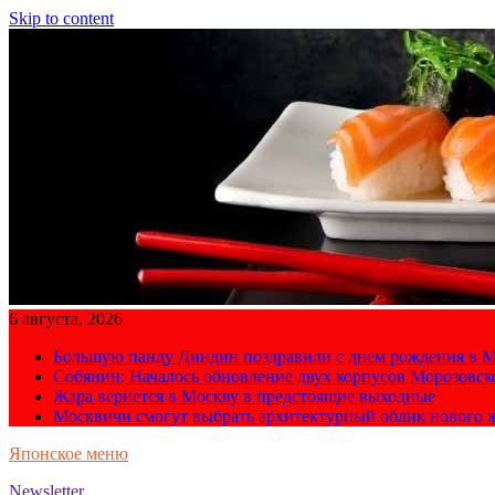
Skip to content
6 августа, 2026
Большую панду Диндин поздравили с днем рождения в М
Собянин: Началось обновление двух корпусов Морозовс
Жара вернется в Москву в предстоящие выходные
Москвичи смогут выбрать архитектурный облик нового 
Японское меню
Newsletter