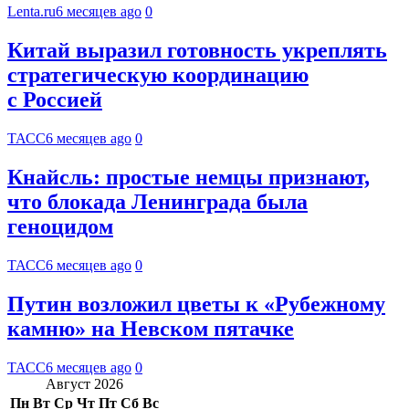
Lenta.ru
6 месяцев ago
0
Китай выразил готовность укреплять
стратегическую координацию
с Россией
ТАСС
6 месяцев ago
0
Кнайсль: простые немцы признают,
что блокада Ленинграда была
геноцидом
ТАСС
6 месяцев ago
0
Путин возложил цветы к «Рубежному
камню» на Невском пятачке
ТАСС
6 месяцев ago
0
Август 2026
Пн
Вт
Ср
Чт
Пт
Сб
Вс