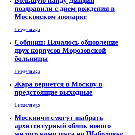
Большую панду Диндин
поздравили с днем рождения в
Московском зоопарке
1 неделя ago
Собянин: Началось обновление
двух корпусов Морозовской
больницы
1 неделя ago
Жара вернется в Москву в
предстоящие выходные
1 неделя ago
Москвичи смогут выбрать
архитектурный облик нового
жилого комплекса на Шаболовке