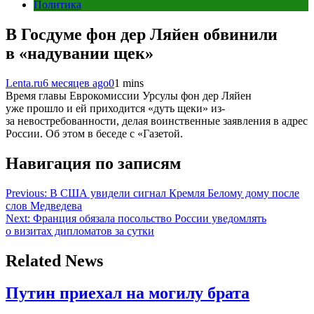
Политика
В Госдуме фон дер Ляйен обвинили
в «надувании щек»
Lenta.ru
6 месяцев ago
0
1 mins
Время главы Еврокомиссии Урсулы фон дер Ляйен
уже прошло и ей приходится «дуть щеки» из-
за невостребованности, делая воинственные заявления в адрес
России. Об этом в беседе с «Газетой.
Навигация по записям
Previous:
В США увидели сигнал Кремля Белому дому после
слов Медведева
Next:
Франция обязала посольство России уведомлять
о визитах дипломатов за сутки
Related News
Путин приехал на могилу брата