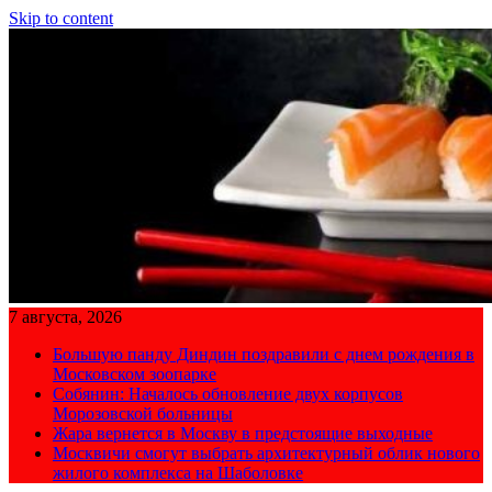
Skip to content
7 августа, 2026
Большую панду Диндин поздравили с днем рождения в
Московском зоопарке
Собянин: Началось обновление двух корпусов
Морозовской больницы
Жара вернется в Москву в предстоящие выходные
Москвичи смогут выбрать архитектурный облик нового
жилого комплекса на Шаболовке