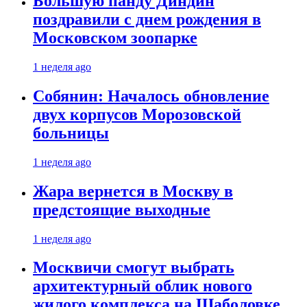
Большую панду Диндин
поздравили с днем рождения в
Московском зоопарке
1 неделя ago
Собянин: Началось обновление
двух корпусов Морозовской
больницы
1 неделя ago
Жара вернется в Москву в
предстоящие выходные
1 неделя ago
Москвичи смогут выбрать
архитектурный облик нового
жилого комплекса на Шаболовке