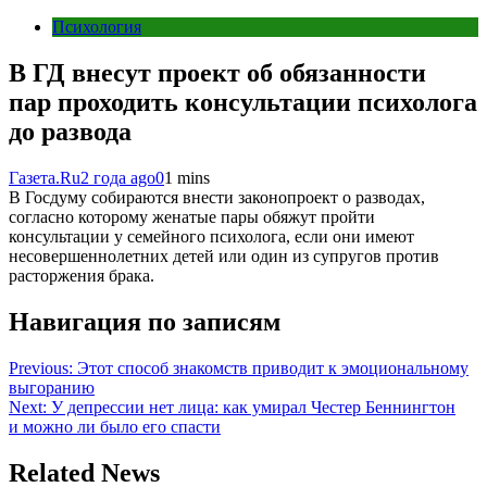
Психология
В ГД внесут проект об обязанности
пар проходить консультации психолога
до развода
Газета.Ru
2 года ago
0
1 mins
В Госдуму собираются внести законопроект о разводах,
согласно которому женатые пары обяжут пройти
консультации у семейного психолога, если они имеют
несовершеннолетних детей или один из супругов против
расторжения брака.
Навигация по записям
Previous:
Этот способ знакомств приводит к эмоциональному
выгоранию
Next:
У депрессии нет лица: как умирал Честер Беннингтон
и можно ли было его спасти
Related News