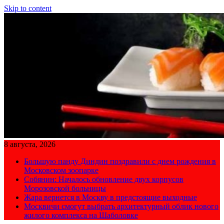
Skip to content
8 августа, 2026
Большую панду Диндин поздравили с днем рождения в
Московском зоопарке
Собянин: Началось обновление двух корпусов
Морозовской больницы
Жара вернется в Москву в предстоящие выходные
Москвичи смогут выбрать архитектурный облик нового
жилого комплекса на Шаболовке