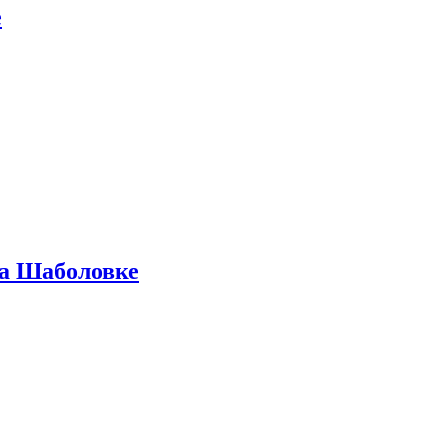
е
на Шаболовке