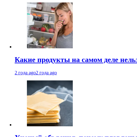
Какие продукты на самом деле нель
2 года ago
2 года ago