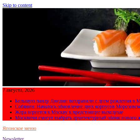
Skip to content
7 августа, 2026
Большую панду Диндин поздравили с днем рождения в М
Собянин: Началось обновление двух корпусов Морозовс
Жара вернется в Москву в предстоящие выходные
Москвичи смогут выбрать архитектурный облик нового 
Японское меню
Newsletter