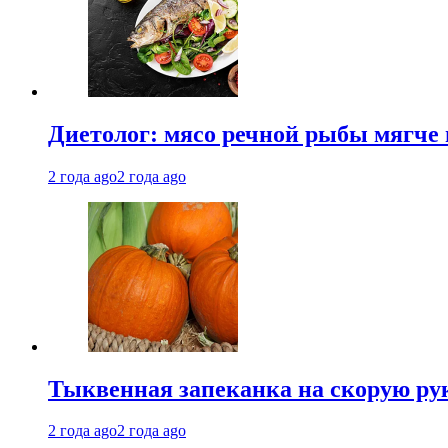
Диетолог: мясо речной рыбы мягче 
2 года ago
2 года ago
Тыквенная запеканка на скорую ру
2 года ago
2 года ago