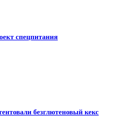
роект спецпитания
тентовали безглютеновый кекс