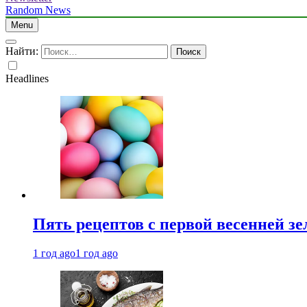
Random News
Menu
Найти:
Headlines
Пять рецептов с первой весенней зе
1 год ago
1 год ago