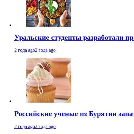
Уральские студенты разработали п
2 года ago
2 года ago
Российские ученые из Бурятии запа
2 года ago
2 года ago