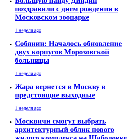
Большую панду Диндин
поздравили с днем рождения в
Московском зоопарке
1 неделя ago
Собянин: Началось обновление
двух корпусов Морозовской
больницы
1 неделя ago
Жара вернется в Москву в
предстоящие выходные
1 неделя ago
Москвичи смогут выбрать
архитектурный облик нового
жилого комплекса на Шаболовке