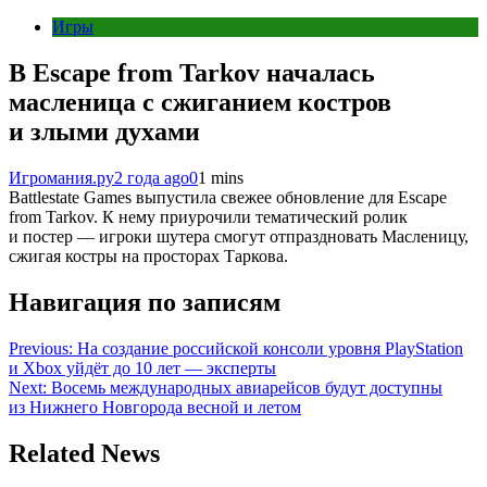
Игры
В Escape from Tarkov началась
масленица с сжиганием костров
и злыми духами
Игромания.ру
2 года ago
0
1 mins
Battlestate Games выпустила свежее обновление для Escape
from Tarkov. К нему приурочили тематический ролик
и постер — игроки шутера смогут отпраздновать Масленицу,
сжигая костры на просторах Таркова.
Навигация по записям
Previous:
На создание российской консоли уровня PlayStation
и Xbox уйдёт до 10 лет — эксперты
Next:
Восемь международных авиарейсов будут доступны
из Нижнего Новгорода весной и летом
Related News