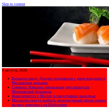
Skip to content
8 августа, 2026
Большую панду Диндин поздравили с днем рождения в
Московском зоопарке
Собянин: Началось обновление двух корпусов
Морозовской больницы
Жара вернется в Москву в предстоящие выходные
Москвичи смогут выбрать архитектурный облик нового
жилого комплекса на Шаболовке