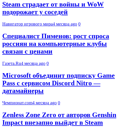
Steam страдает от войны и WoW
подорожает у соседей
Навигатор игрового мира
4 месяца ago
0
Специалист Пименов: рост спроса
россиян на компьютерные клубы
связан с ценами
Газета.Ru
4 месяца ago
0
Microsoft объединит подписку Game
Pass с сервисом Discord Nitro —
датамайнеры
Чемпионат.com
4 месяца ago
0
Zenless Zone Zero от авторов Genshin
Impact внезапно выйдет в Steam